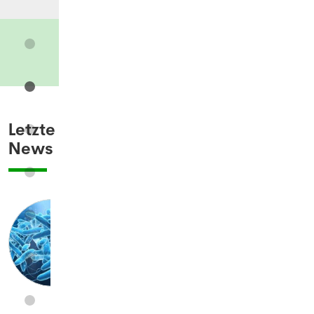
Letzte
News
Legionellen: Wie gefährlich
sind die Bakterien wirklich?
05.08.2026
BASEL - Infolge eines
Legionellenausbruchs im Raum
Basel sind innert zwei Wochen 26