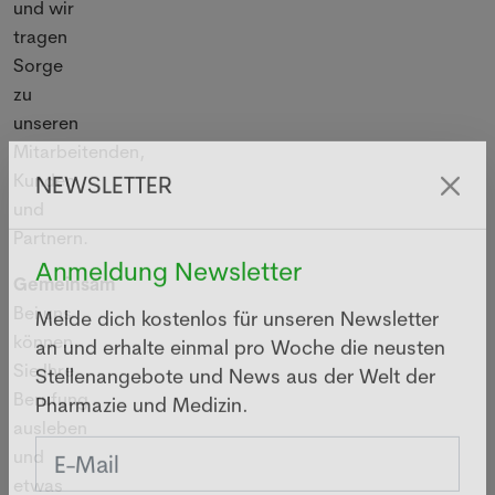
und wir
tragen
Sorge
zu
unseren
Mitarbeitenden,
Kunden
NEWSLETTER
und
Partnern.
Gemeinsam
Anmeldung Newsletter
Bei uns
können
Melde dich kostenlos für unseren Newsletter
Sie Ihre
an und erhalte einmal pro Woche die neusten
Berufung
Stellenangebote und News aus der Welt der
ausleben
Pharmazie und Medizin.
und
etwas