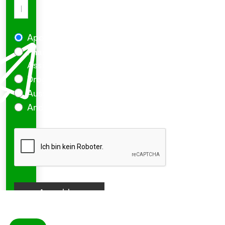
Apotheker/in
Pharma-
Assistent/in
Drogist/in
Aussendienst
Andere