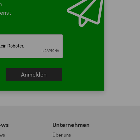
n
ermonaten unterwegs, die stechen
enst
beissen.
hr
ews
Unternehmen
ws
Über uns