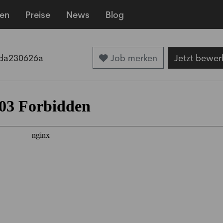
len
Preise
News
Blog
da230626a
Job merken
Jetzt bewer