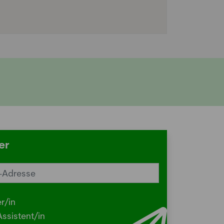
er
reiz im Sommer? Schuld sein könnte
Herbstgrasmilbe
r/in
.2026
ssistent/in
N - Viele kleine Tierchen sind in den