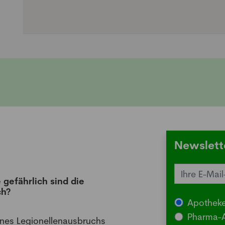
Newslett
 gefährlich sind die
Juck
ch?
die 
Apotheke
03.08
Pharma-A
ines Legionellenausbruchs
BERLI