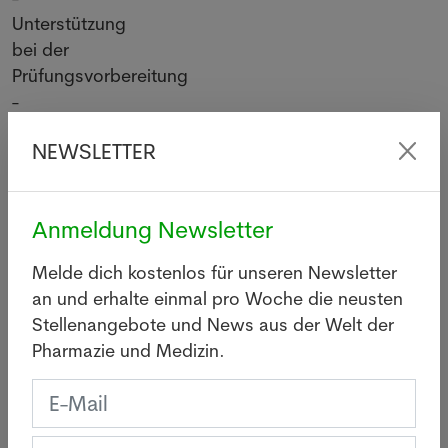
Unterstützung
bei der
Prüfungsvorbereitung
-
Förderung
NEWSLETTER
der
fachlichen,
sozialen
Anmeldung Newsletter
und
persönlichen
Melde dich kostenlos für unseren Newsletter
Kompetenzen
an und erhalte einmal pro Woche die neusten
der
Stellenangebote und News aus der Welt der
Lernenden
Pharmazie und Medizin.
- Enge
Zusammenarbeit
mit der
Berufsfachschule