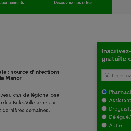
abonnements
Découvrez nos offres
Inscrivez
gratuite 
âle : source d'infections
L'Aus
 de Manor
local
29.07
Pharmac
veau cas de légionellose
SYDNE
Assistan
rdi à Bâle-Ville après la
l'Agr
Droguist
 dernières semaines.
souch
Délégué/
pour 
Autre
chez 