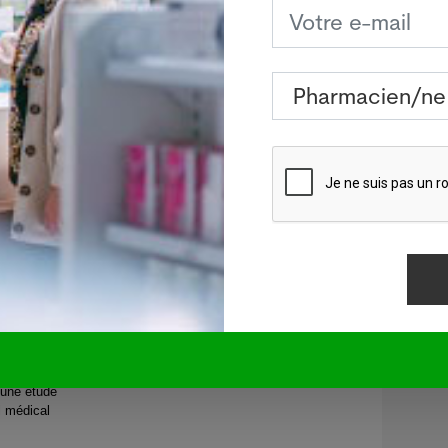
n.
ladie
TON -
s sur
e maladie
s âgées
l'avenir.
 pour
e est au
r le tabac
 une étude
l médical