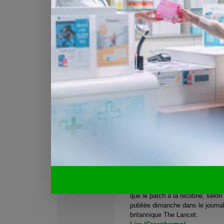
sans forcément stimuler l'érectio
Lire
Alzheimer
Lueurs d'espoir dans la ma
d'Alzheimer
PARIS / LONDRES / WASHING
Enfin quelques bonnes nouvelle
Alzheimer : la fréquence de cett
qui touche surtout les personne
pourrait être moindre que prévu à 
Lire (Creapharma)
La cigarette électronique
Aussi efficace que le patch
arrêter
PARIS - La cigarette électroniqu
moins aussi efficace pour arrête
que le patch à la nicotine, selon
publiée dimanche dans le journa
britannique The Lancet.