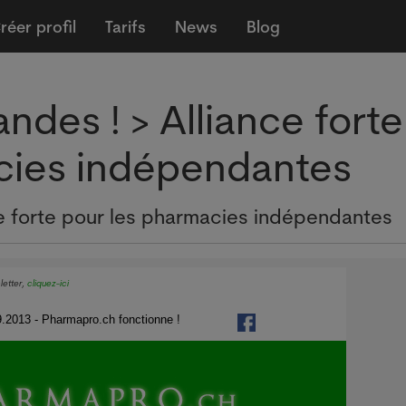
réer profil
Tarifs
News
Blog
ndes ! > Alliance forte
cies indépendantes
ce forte pour les pharmacies indépendantes
letter,
cliquez-ici
.2013 - Pharmapro.ch fonctionne !