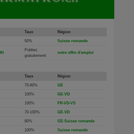
Taux
Région
50%
Suisse romande
Publiez
RH
votre offre d'emploi
gratuitement
Taux
Région
70-80%
GE
100%
GE-VD
100%
FR-VD-VS
70-100%
GE-VD
80%
GE-Suisse romande
100%
Suisse romande