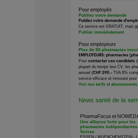
Pour employés
Publiez votre demande
Publiez votre demande d'emplo
Ce service est GRATUIT, mais
r
Publiez immédiatement
Pour employeurs
Plus de 50 pharmacies inscr
EMPLOYEURS: pharmacies (pharm
contacter ces candidats
Pour
(
plupart du temps leur CV, les ph
CHF 290.-
annuel (
TVA 8% compri
service efficace et innovant pour
Voir nos tarifs et abonnements
News santé de la se
PharmaFocus et NOWED
Une alliance forte pour les
pharmacies indépendantes
Suisse
ESSEN / MUENCHENSTEIN - L