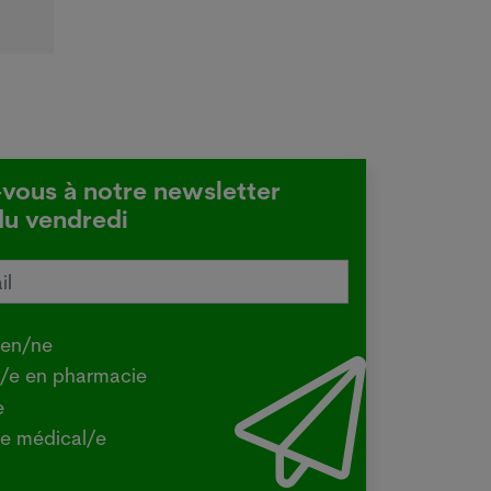
-vous à notre newsletter
du vendredi
tralie confirme une transmission
e de la grippe aviaire
.2026
ien/ne
Y - La ministre australienne de
t/e en pharmacie
iculture a confirmé mercredi que la
e
e H5 de la grippe aviaire, identifiée
e médical/e
la première fois dans le pays en juin
un oiseau migrateur,...