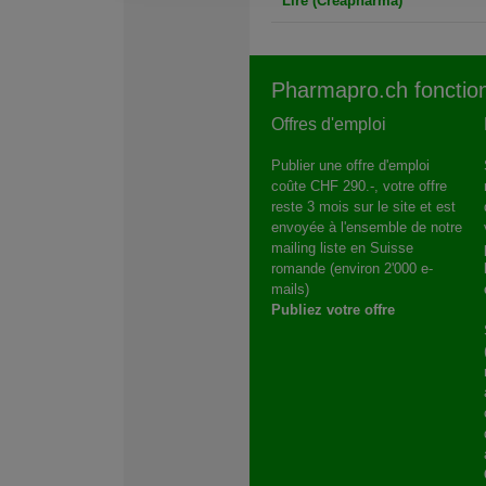
Lire (Creapharma)
Pharmapro.ch fonction
Offres d'emploi
Publier une offre d'emploi
coûte CHF 290.-, votre offre
reste 3 mois sur le site et est
envoyée à l'ensemble de notre
mailing liste en Suisse
romande (environ 2'000 e-
mails)
Publiez votre offre