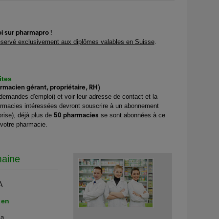
i sur pharmapro !
éservé exclusivement aux diplômes valables en Suisse
.
ites
acien gérant, propriétaire, RH)
demandes d'emploi) et voir leur adresse de contact et la
armacies intéressées devront souscrire à un abonnement
50 pharmacies
se), déjà plus de
se sont abonnées à ce
 votre pharmacie.
maine
A
 en
a