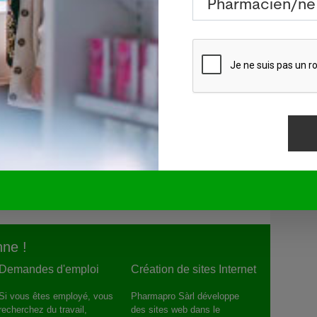
 qui
e manquant
urent un
lycémie...
rie "Dr
ne
vère
ne !
Demandes d'emploi
Création de sites Internet
Si vous êtes employé, vous
Pharmapro Sàrl développe
recherchez du travail,
des sites web dans le