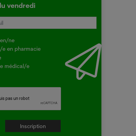
du vendredi
tralie confirme une transmission
e de la grippe aviaire
.2026
ien/ne
Y - La ministre australienne de
t/e en pharmacie
iculture a confirmé mercredi que la
e
e H5 de la grippe aviaire, identifiée
e médical/e
la première fois dans le pays en juin
un oiseau migrateur,...
e plus