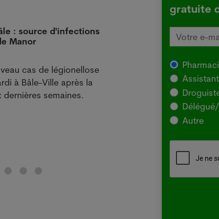
gratuite 
âle : source d'infections
L'Aus
 de Manor
local
29.07
Pharmac
veau cas de légionellose
SYDNE
Assistan
rdi à Bâle-Ville après la
l'Agr
Droguist
 dernières semaines.
souch
Délégué/
pour 
Autre
chez 
Lir