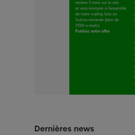
restera 3 mois sur le site
et sera envoyée à l'ensemble
de notre mailing liste en
Suisse romande (plus de
2'000 e-mails)
Publiez votre offre
Dernières news