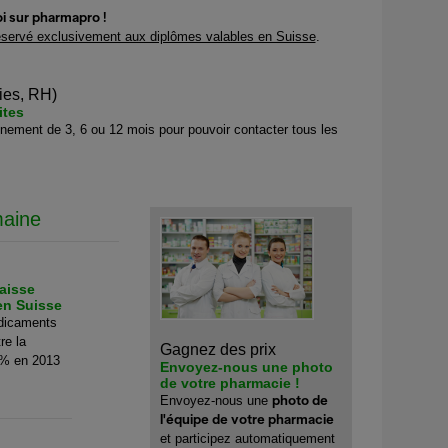
i sur pharmapro !
éservé exclusivement aux diplômes valables en Suisse
.
ies, RH)
ites
ement de 3, 6 ou 12 mois pour pouvoir contacter tous les
maine
aisse
en Suisse
dicaments
re la
Gagnez des prix
 5% en 2013
Envoyez-nous une photo
de votre pharmacie !
photo de
Envoyez-nous une
l'équipe de votre pharmacie
et participez automatiquement