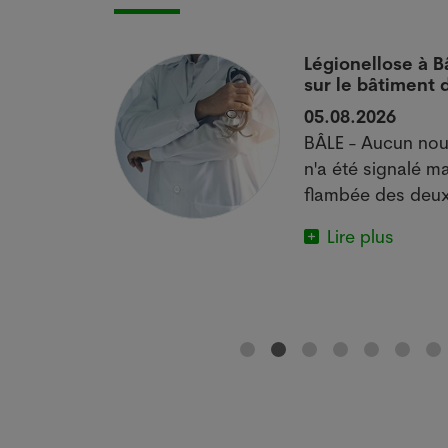
 si
Légionellose à B
sur le bâtiment
05.08.2026
actuelle met
BÂLE - Aucun nou
e.
n'a été signalé ma
flambée des deux
Lire plus