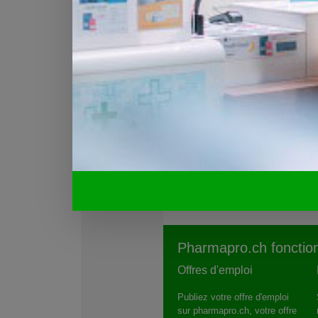
diabète à l'âge adulte
STOCKHOLM - Les adolescents
négligent le petit déjeuner, en l
ou en le prenant qu'en partie, co
risque élevé de souffrir d'hyperg
Lire (Creapharma)
Mystère médical
La solution était dans la sé
House"
LONDRES / MARBOURG D - U
insuffisance cardiaque aussi sé
qu'inexplicable...
Lire (Creapharma)
Pharmapro.ch fonction
Offres d'emploi
Publiez votre offre d'emploi
sur pharmapro.ch, votre offre