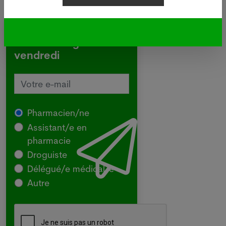
Inscrivez-vous à notre
newsletter gratuite du
vendredi
Pharmacien/ne
Assistant/e en
pharmacie
Droguiste
Délégué/e médical/e
Autre