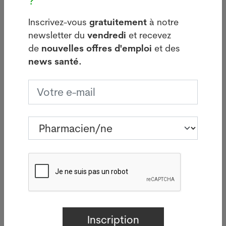
?
29.07.20
BÂLE - Aucun
e
Inscrivez-vous
gratuitement
à notre
SYDNEY -
nouveau cas de
newsletter du
vendredi
et recevez
ministre
légionellose n'a été
de
nouvelles offres d'emploi
et des
australie
signalé mardi à
news santé.
l'Agricult
Bâle-Ville après la
confirmé 
flambée des deux
que la so
dernières semaines.
de la grip
Lire plus
identifiée
première 
le pays en
un oiseau
migrateur,
Lire pl