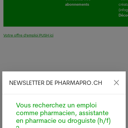
abonnements
créat
(info
Décou
Votre offre d’emploi PUSH ici
Dernières news
NEWSLETTER DE PHARMAPRO.CH
Légionellose à
L'Austral
Vous recherchez un emploi
i
Bâle : source
confirme
comme pharmacien, assistante
d'infections sur le
transmis
bâtiment de Manor
locale de
en pharmacie ou droguiste (h/f)
aviaire
05.08.2026