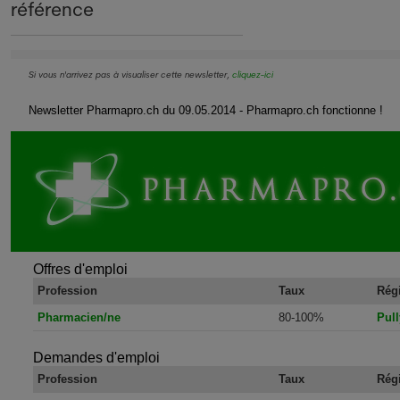
référence
Si vous n'arrivez pas à visualiser cette newsletter,
cliquez-ici
Newsletter Pharmapro.ch du 09.05.2014 - Pharmapro.ch fonctionne !
Offres d'emploi
Profession
Taux
Rég
Pharmacien/ne
80-100%
Pull
Demandes d'emploi
Profession
Taux
Rég