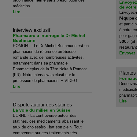
ordonnance même sans prescription des
Envoyez
médecins.
de votre
Lire
Envoyez-
l'équipe 
et partic
Interview exclusif
à notre c
Pharmapro a interrogé le Dr Michel
pour gagn
Buchmann
500.-
(et
ROMONT - Le Dr Michel Buchmann est un
restaurant
pharmacien de référence en Suisse
Envoyez 
romande avec de nombreuses activités,
notamment dans sa pharmacie
Pharmacieplus de la Tête Noire à Romont
Plantes
(FR). Notre interview exclusif sur la
Formati
profession de pharmacien. + VIDEO
Découvrez
Lire
médicinale
pharmapr
Lire
Dispute autour des statines
La voie du milieu en Suisse
BERNE - La controverse autour des
statines, ces médicaments abaissant le
taux de cholestérol, bat son plein. Tout
comprendre sur ces traitements très