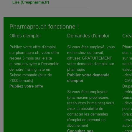
Lire (Creapharma.fr)
Pharmapro.ch fonctionne !
Offres d'emploi
Demandes d'emploi
Créa
Publiez votre offre d'emploi
Si vous êtes employé, vous
Pharm
sur pharmapro.ch, votre offre
recherchez du travail,
des s
restera 3 mois sur le site
diffusez GRATUITEMENT
sur m
et sera envoyée à l'ensemble
votre demande d'emploi sur
santé
de notre mailing liste en
pharmapro
valeu
Suisse romande (plus de
Publiez votre demande
- des
2'000 e-mails)
d'emploi
- CMS
Publiez votre offre
Drupa
Si vous êtes employeur
- réf
(pharmacien propriétaire,
Suis
ressources humaines) vous
- dév
avez la possibilité de
pour 
contacter les demandes
(bran
d'emploi en prenant un
- env
abonnement
autom
Consultez nos
- com