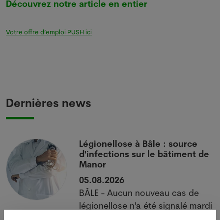
Découvrez notre article en entier
Votre offre d’emploi PUSH ici
Dernières news
i
Légionellose à Bâle : source
d'infections sur le bâtiment de
Manor
05.08.2026
BÂLE - Aucun nouveau cas de
 à
légionellose n'a été signalé mardi
à Bâle-Ville après la flambée des