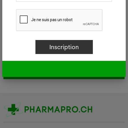
Délégué/e médical/e
Autre