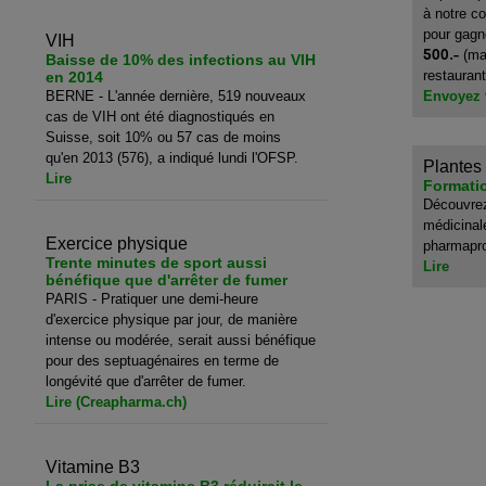
à notre c
pour gagn
VIH
500.-
(ma
Baisse de 10% des infections au VIH
restaurant
en 2014
BERNE - L'année dernière, 519 nouveaux
Envoyez 
cas de VIH ont été diagnostiqués en
Suisse, soit 10% ou 57 cas de moins
qu'en 2013 (576), a indiqué lundi l'OFSP.
Plantes
Lire
Formati
Découvrez
médicinale
Exercice physique
pharmapr
Trente minutes de sport aussi
Lire
bénéfique que d'arrêter de fumer
PARIS - Pratiquer une demi-heure
d'exercice physique par jour, de manière
intense ou modérée, serait aussi bénéfique
pour des septuagénaires en terme de
longévité que d'arrêter de fumer.
Lire (Creapharma.ch)
Vitamine B3