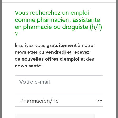
Votre offre d’emploi PUSH ici
Vous recherchez un emploi
comme pharmacien, assistante
en pharmacie ou droguiste (h/f)
?
Dernières news
Inscrivez-vous
gratuitement
à notre
newsletter du
vendredi
et recevez
de
nouvelles offres d'emploi
et des
Légionellose à
L'Austral
news santé.
i
Bâle : source
confirme
d'infections sur le
transmis
bâtiment de Manor
locale de
aviaire
05.08.2026
29.07.20
BÂLE - Aucun
e
SYDNEY -
nouveau cas de
ministre
légionellose n'a été
australie
signalé mardi à