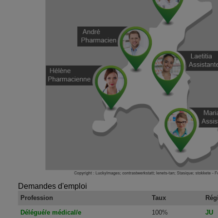
Demandes d'emploi
Profession
Taux
Rég
Délégué/e médical/e
100%
JU