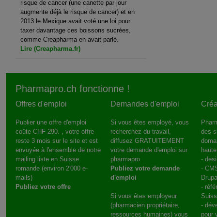
risque de cancer (une canette par jour
augmente déjà le risque de cancer) et en
2013 le Mexique avait voté une loi pour
taxer davantage ces boissons sucrées,
comme Creapharma en avait parlé.
Lire (Creapharma.fr)
Pharmapro.ch fonctionne !
Offres d'emploi
Demandes d'emploi
Créa
Publier une offre d'emploi
Si vous êtes employé, vous
Pharm
coûte CHF 290.-, votre offre
recherchez du travail,
des s
reste 3 mois sur le site et est
diffusez GRATUITEMENT
domai
envoyée à l'ensemble de notre
votre demande d'emploi sur
haute
mailing liste en Suisse
pharmapro
- des
romande (environ 2'000 e-
Publiez votre demande
- CMS
mails)
d'emploi
Drupa
Publiez votre offre
- réf
Si vous êtes employeur
Suis
(pharmacien propriétaire,
- dév
ressources humaines) vous
pour 