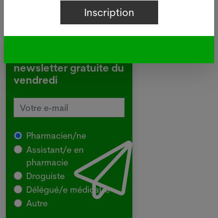
Inscrivez-vous à notre
newsletter gratuite du
vendredi
Pharmacien/ne
Assistant/e en
pharmacie
Droguiste
Délégué/e médical/e
Autre