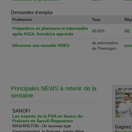
Demandes d'emploi
Profession
Taux
Rég
Préparatrice en pharmacie et naturopathe
45-50%
GE
agrée ASCA, formatrice apprentie
de présentation
Découvrez une nouvelle VIDEO
pou
de Pharmapro
Principales NEWS à retenir de la
semaine
SANOFI
Les experts de la FDA en faveur du
Praluent de Sanofi-Regeneron
WASHINGTON - Un nouveau type
Gagnez 
d'anticholestérol, le Praluent, mérite d'être