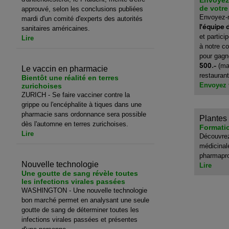
Envoyez
de votre
approuvé, selon les conclusions publiées
Envoyez-
mardi d'un comité d'experts des autorités
l'équipe 
sanitaires américaines.
et partic
Lire
à notre c
pour gagn
500.-
(ma
Le vaccin en pharmacie
restaurant
Bientôt une réalité en terres
Envoyez 
zurichoises
ZURICH - Se faire vacciner contre la
grippe ou l'encéphalite à tiques dans une
pharmacie sans ordonnance sera possible
Plantes
dès l'automne en terres zurichoises.
Formati
Lire
Découvrez
médicinale
pharmapr
Nouvelle technologie
Lire
Une goutte de sang révèle toutes
les infections virales passées
WASHINGTON - Une nouvelle technologie
bon marché permet en analysant une seule
goutte de sang de déterminer toutes les
infections virales passées et présentes