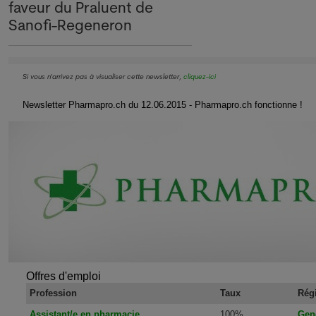
faveur du Praluent de
Sanofi-Regeneron
Si vous n'arrivez pas à visualiser cette newsletter,
cliquez-ici
Newsletter Pharmapro.ch du 12.06.2015 - Pharmapro.ch fonctionne !
Offres d'emploi
Profession
Taux
Rég
Assistant/e en pharmacie
100%
Gen