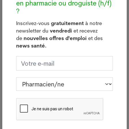
en pharmacie ou droguiste (h/f)
bâtiment de Manor
locale de
?
aviaire
05.08.2026
29.07.20
BÂLE - Aucun
Inscrivez-vous
gratuitement
à notre
e
SYDNEY -
nouveau cas de
newsletter du
vendredi
et recevez
ministre
légionellose n'a été
de
nouvelles offres d'emploi
et des
australie
signalé mardi à
news santé.
l'Agricult
Bâle-Ville après la
confirmé 
flambée des deux
que la so
dernières semaines.
de la grip
Lire plus
identifiée
première 
le pays en
un oiseau
migrateur,
Lire pl