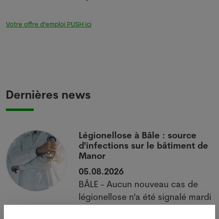
Votre offre d’emploi PUSH ici
Dernières news
i
Légionellose à Bâle : source
d'infections sur le bâtiment de
Manor
05.08.2026
BÂLE - Aucun nouveau cas de
 à
légionellose n'a été signalé mardi
à Bâle-Ville après la flambée des