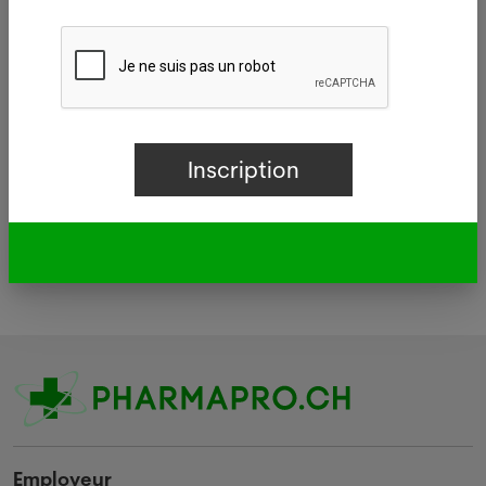
Délégué/e médical/e
Autre
Employeur