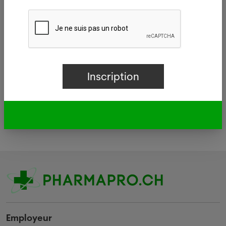
Délégué/e médical/e
Autre
Employeur