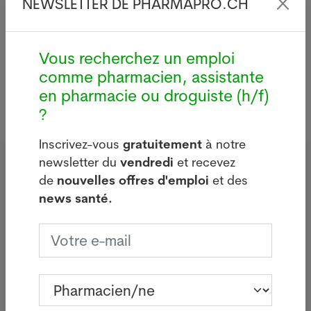
NEWSLETTER DE PHARMAPRO.CH
Lire plus
Vous recherchez un emploi
comme pharmacien, assistante
en pharmacie ou droguiste (h/f)
?
Inscrivez-vous
gratuitement
à notre
Inscrivez-vous à notre newsletter
newsletter du
vendredi
et recevez
gratuite du vendredi
de
nouvelles offres d'emploi
et des
news santé.
Pharmacien/ne
Assistant/e en pharmacie
Droguiste