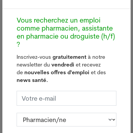
Dernières news
Vous recherchez un emploi
comme pharmacien, assistante
en pharmacie ou droguiste (h/f)
Légionellose à
L'Austral
i
Bâle : source
confirme
?
d'infections sur le
transmis
bâtiment de Manor
locale de
Inscrivez-vous
gratuitement
à notre
aviaire
05.08.2026
newsletter du
vendredi
et recevez
29.07.20
BÂLE - Aucun
de
nouvelles offres d'emploi
et des
e
SYDNEY -
nouveau cas de
news santé.
ministre
légionellose n'a été
australie
signalé mardi à
l'Agricult
Bâle-Ville après la
confirmé 
flambée des deux
que la so
dernières semaines.
de la grip
Lire plus
identifiée