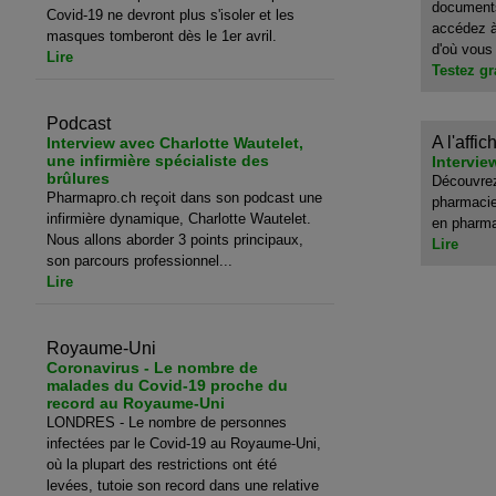
documents
Covid-19 ne devront plus s'isoler et les
accédez à
masques tomberont dès le 1er avril.
d'où vous 
Lire
Testez gr
Podcast
A l'affic
Interview avec Charlotte Wautelet,
une infirmière spécialiste des
Intervi
brûlures
Découvrez
Pharmapro.ch reçoit dans son podcast une
pharmacie
infirmière dynamique, Charlotte Wautelet.
en pharm
Nous allons aborder 3 points principaux,
Lire
son parcours professionnel...
Lire
Royaume-Uni
Coronavirus - Le nombre de
malades du Covid-19 proche du
record au Royaume-Uni
LONDRES - Le nombre de personnes
infectées par le Covid-19 au Royaume-Uni,
où la plupart des restrictions ont été
levées, tutoie son record dans une relative