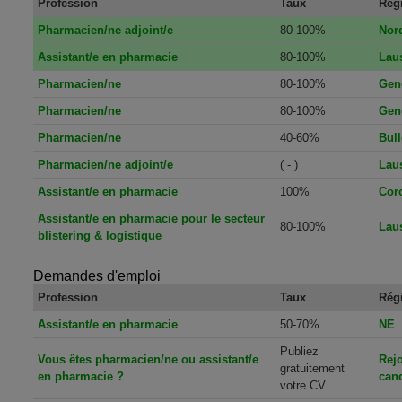
Profession
Taux
Rég
Pharmacien/ne adjoint/e
80-100%
Nor
Assistant/e en pharmacie
80-100%
Lau
Pharmacien/ne
80-100%
Gen
Pharmacien/ne
80-100%
Gen
Pharmacien/ne
40-60%
Bull
Pharmacien/ne adjoint/e
( - )
Lau
Assistant/e en pharmacie
100%
Corc
Assistant/e en pharmacie pour le secteur
80-100%
Lau
blistering & logistique
Demandes d'emploi
Profession
Taux
Rég
Assistant/e en pharmacie
50-70%
NE
Publiez
Vous êtes pharmacien/ne ou assistant/e
Rej
gratuitement
en pharmacie ?
cand
votre CV