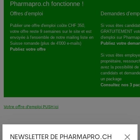
Pharmapro.ch fonctionne !
Offres d'emploi
Demandes d'empl
Publier une offre d'emploi coûte CHF 350,
Si vous êtes candidat
votre offre reste 9 semaines sur le site et est
GRATUITEMENT votr
envoyée à l'ensemble de notre mailing liste en
d'emploi sur Pharmap
Suisse romande (plus de 4'000 e-mails)
Publiez votre dema
Publiez votre offre
Si vous êtes employe
propriétaire, ressour
avez la possibilité d
candidats et demande
un package
Consultez nos 3 pa
Votre offre d’emploi PUSH ici
NEWSLETTER DE PHARMAPRO.CH