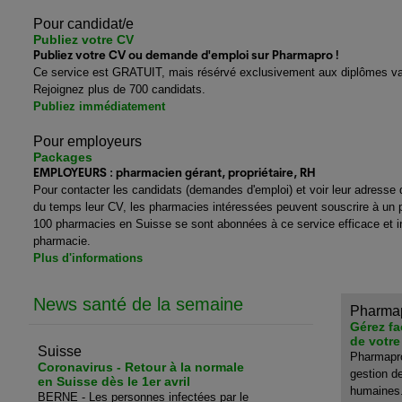
Pour candidat/e
Publiez votre CV
Publiez votre CV ou demande d'emploi sur Pharmapro !
Ce service est GRATUIT, mais résérvé exclusivement aux diplômes va
Rejoignez plus de 700 candidats.
Publiez immédiatement
Pour employeurs
Packages
EMPLOYEURS : pharmacien gérant, propriétaire, RH
Pour contacter les candidats (demandes d'emploi) et voir leur adresse d
du temps leur CV, les pharmacies intéressées peuvent souscrire à un 
100 pharmacies en Suisse se sont abonnées à ce service efficace et i
pharmacie.
Plus d'informations
News santé de la semaine
Pharma
Gérez fa
de votr
Suisse
Pharmapro
Coronavirus - Retour à la normale
gestion d
en Suisse dès le 1er avril
humaines
BERNE - Les personnes infectées par le