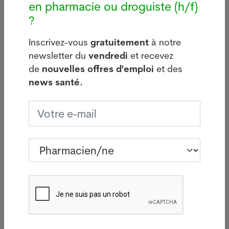
d'infections sur le
transmis
en pharmacie ou droguiste (h/f)
bâtiment de Manor
locale de
?
aviaire
05.08.2026
29.07.20
BÂLE - Aucun
Inscrivez-vous
gratuitement
à notre
e
SYDNEY -
nouveau cas de
newsletter du
vendredi
et recevez
ministre
légionellose n'a été
de
nouvelles offres d'emploi
et des
australie
signalé mardi à
news santé.
l'Agricult
Bâle-Ville après la
confirmé 
flambée des deux
que la so
dernières semaines.
de la grip
Lire plus
identifiée
première 
le pays en
un oiseau
migrateur,
Lire pl