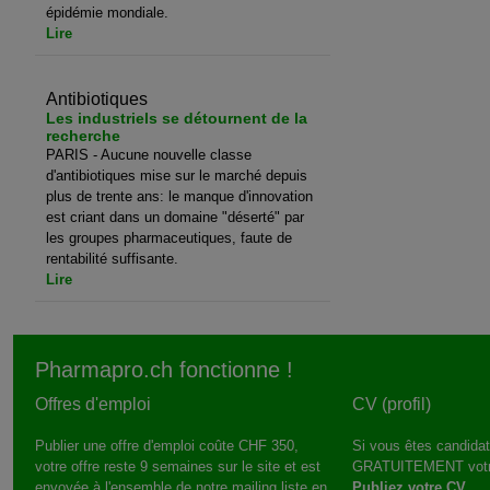
épidémie mondiale.
Lire
Antibiotiques
Les industriels se détournent de la
recherche
PARIS - Aucune nouvelle classe
d'antibiotiques mise sur le marché depuis
plus de trente ans: le manque d'innovation
est criant dans un domaine "déserté" par
les groupes pharmaceutiques, faute de
rentabilité suffisante.
Lire
Pharmapro.ch fonctionne !
Offres d'emploi
CV (profil)
Publier une offre d'emploi coûte CHF 350,
Si vous êtes candidat
votre offre reste 9 semaines sur le site et est
GRATUITEMENT votr
envoyée à l'ensemble de notre mailing liste en
Publiez votre CV