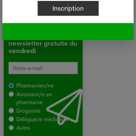
Inscrivez-vous à notre
newsletter gratuite du
vendredi
Pharmacien/ne
Assistant/e en
pharmacie
Droguiste
Délégué/e médical/e
Autre