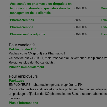
Assistant/e en pharmacie ou droguiste en
tant que collaborateur spécialisé dans le
80-100%
Oen
management de la clientèle
Pharmacien/nes
80%
Frib
Pharmacien/-ne
80-100%
Frib
Pharmacien/ne adjointe
60-100%
Tra
Pour candidat/e
Publiez votre CV
Publiez votre CV (profil) sur Pharmapro !
Ce service est GRATUIT, mais résérvé exclusivement aux diplômes va
Rejoignez plus de 750 candidats.
Publiez immédiatement
Pour employeurs
Packages
EMPLOYEURS : pharmacien gérant, propriétaire, RH
Pour contacter les candidats et voir leur profil, les pharmacies intéres
un package, déjà plus de 130 pharmacies en Suisse se sont abonnées à
innovant.
Plus d'informations