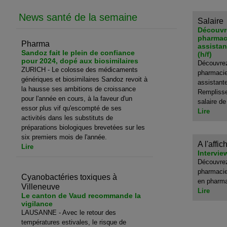
News santé de la semaine
Salaire
Découvre
pharmaci
Pharma
assista
Sandoz fait le plein de confiance
(h/f)
pour 2024, dopé aux biosimilaires
Découvrez
ZURICH - Le colosse des médicaments
pharmacien
génériques et biosimilaires Sandoz revoit à
assistant
la hausse ses ambitions de croissance
Remplisse
pour l'année en cours, à la faveur d'un
salaire d
essor plus vif qu'escompté de ses
Lire
activités dans les substituts de
préparations biologiques brevetées sur les
six premiers mois de l'année.
A l'affic
Lire
Intervi
Découvrez
pharmacie
Cyanobactéries toxiques à
en pharm
Villeneuve
Lire
Le canton de Vaud recommande la
vigilance
LAUSANNE - Avec le retour des
températures estivales, le risque de