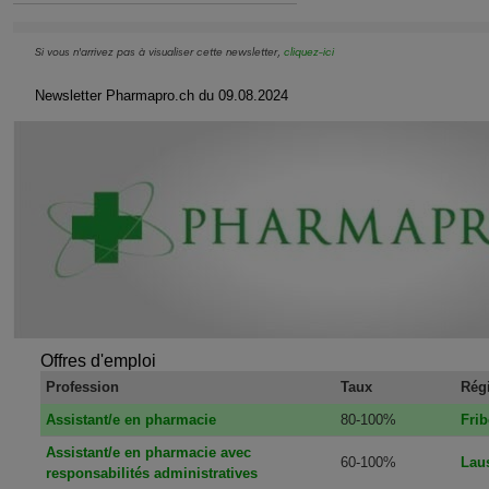
Si vous n'arrivez pas à visualiser cette newsletter,
cliquez-ici
Newsletter Pharmapro.ch du 09.08.2024
Offres d'emploi
Profession
Taux
Rég
Assistant/e en pharmacie
80-100%
Frib
Assistant/e en pharmacie avec
60-100%
Lau
responsabilités administratives