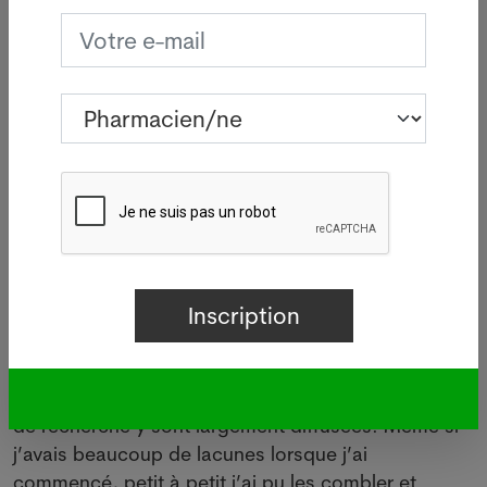
j’ai étudié la pharmacie au début des années
2000 tous ces concepts n’existaient pas.
Comment fais-tu pour rester toujours à jour
(up-
to-date)
avec toutes ces nouvelles découvertes
scientifiques, n’est-ce pas un peu stressant ou
au contraire passionnant d’apprendre toujours
de nouvelles choses ?
Je pense que comme beaucoup d’autres sciences,
la génétique est une science très dynamique, où il
reste de nombreux concepts à découvrir ou à
réévaluer, et même les personnes avec le plus de
connaissances doivent constamment se maintenir
informées. En ce qui me concerne, Twitter m’aide
beaucoup à être à jour, car la plupart des études
qui ont un impact considérable dans mon domaine
de recherche y sont largement diffusées. Même si
j’avais beaucoup de lacunes lorsque j’ai
commencé, petit à petit j’ai pu les combler et