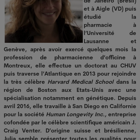
de Janeiro (Brésil)
et à Aigle (VD) puis
étudié la
pharmacie à
l’Université de
Lausanne et
Genève, après avoir exercé quelques mois la
profession de pharmacienne d’officine à
Montreux, elle effectue un doctorat au CHUV
puis traverse l’Atlantique en 2013 pour rejoindre
la très célèbre
Harvard Medical School
dans la
région de Boston aux Etats-Unis avec une
spécialisation notamment en génétique. Depuis
avril 2016, elle travaille à San Diego en Californie
pour la société
Human Longevity Inc.,
entreprise
cofondée par le célèbre scientifique américain J.
Craig Venter. D’origine suisse et brésilienne,
Julia semble présenter toutes les qualités pour