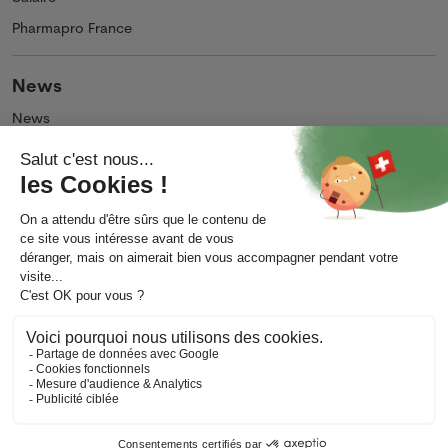
Pharmapro France
News
News
Podcasts et Vidéos
Entreprise
Qui sommes-nous ?
Impressum
Contact
CG
CG d'utilisation
Protection des données
Modifier mes préférences de cookies