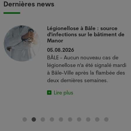
Dernières news
L'Australie confirme une
de
transmission locale de la
grippe aviaire
29.07.2026
SYDNEY - La ministre australienne
di
de l'Agriculture a confirmé
es
mercredi que la souche H5 de la
grippe aviaire, identifiée pour la
première fois dans le pays en juin
chez un oiseau migrateur,...
Lire plus