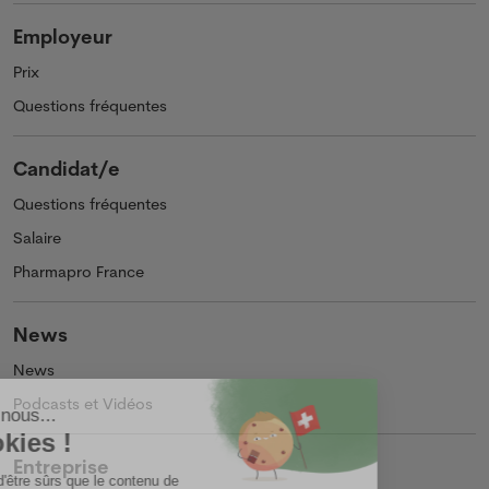
Employeur
Prix
Questions fréquentes
Candidat/e
Questions fréquentes
Salaire
Pharmapro France
News
News
Podcasts et Vidéos
Entreprise