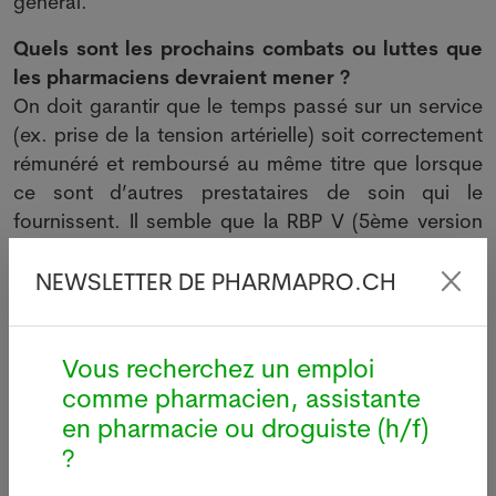
général.
Quels sont les prochains combats ou luttes que
les pharmaciens devraient mener ?
On doit garantir que le temps passé sur un service
(ex. prise de la tension artérielle) soit correctement
rémunéré et remboursé au même titre que lorsque
ce sont d’autres prestataires de soin qui le
fournissent. Il semble que la RBP V (5ème version
de la « rémunération basée sur les prestations »)
aille dans la bonne direction.
NEWSLETTER DE PHARMAPRO.CH
Venons-en finalement à la vaccination,
racontez-nous comment vous est venu l’idée de
Vous recherchez un emploi
vacciner en masse dans plusieurs endroits du
comme pharmacien, assistante
jura bernois ?
en pharmacie ou droguiste (h/f)
J’ai eu l’idée assez tôt en 2021 de vacciner la
?
population, mais j’ai vite pensé que la place