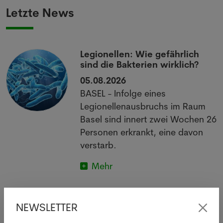
Letzte News
Legionellen: Wie gefährlich
sind die Bakterien wirklich?
05.08.2026
BASEL - Infolge eines
Legionellenausbruchs im Raum
Basel sind innert zwei Wochen 26
Personen erkrankt, eine davon
verstarb.
Mehr
NEWSLETTER