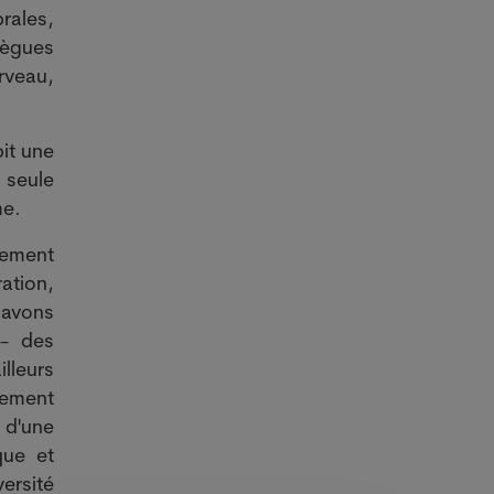
rales,
lègues
rveau,
it une
 seule
me.
lement
tion,
 avons
-- des
illeurs
pement
e d'une
que et
ersité