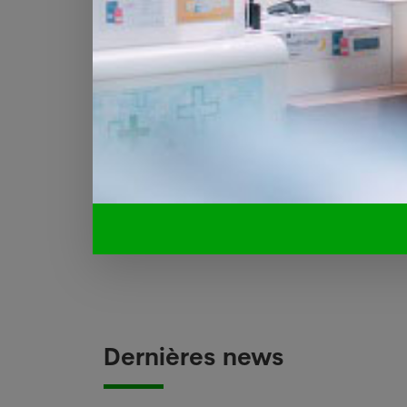
une constellation spécifique de symptô
d'abord aux gènes, plutôt qu'en nous att
auteur principal de l'étude.
D'autres recherches seraient nécessaire
importants à des stades de développeme
précoce.
Pour plus d'informations sur l'autisme, 
Le 27 juin 2018. Source : Communiqué de
Dernières news