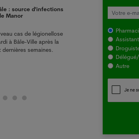
âle : source d'infections
L'Aus
 de Manor
local
29.07
Pharmac
veau cas de légionellose
SYDNE
Assistan
rdi à Bâle-Ville après la
l'Agr
Droguist
 dernières semaines.
souch
Délégué/
pour 
Autre
chez 
Lir