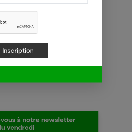
essant
Ernst,
 pense
uronal
-vous à notre newsletter
du vendredi