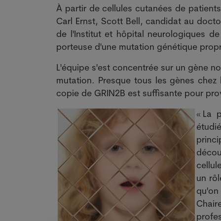
À partir de cellules cutanées de patien
Carl Ernst, Scott Bell, candidat au doc
de l'Institut et hôpital neurologiques
porteuse d'une mutation génétique prop
L'équipe s'est concentrée sur un gène n
mutation. Presque tous les gènes chez
copie de GRIN2B est suffisante pour prov
« La 
étud
princ
décou
cellul
un rô
qu'on 
Chair
profe