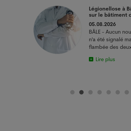
 si
Légionellose à B
sur le bâtiment
05.08.2026
actuelle met
BÂLE - Aucun nou
e.
n'a été signalé ma
flambée des deux
Lire plus