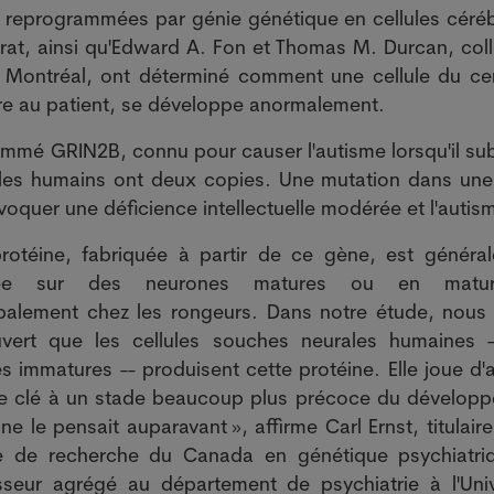
ts reprogrammées par génie génétique en cellules céréb
torat, ainsi qu'Edward A. Fon et Thomas M. Durcan, col
 de Montréal, ont déterminé comment une cellule du ce
re au patient, se développe anormalement.
ommé GRIN2B, connu pour causer l'autisme lorsqu'il sub
 les humains ont deux copies. Une mutation dans une
oquer une déficience intellectuelle modérée et l'autis
protéine, fabriquée à partir de ce gène, est généra
iée sur des neurones matures ou en matura
ipalement chez les rongeurs. Dans notre étude, nous
vert que les cellules souches neurales humaines 
es immatures -- produisent cette protéine. Elle joue d'a
le clé à un stade beaucoup plus précoce du dévelop
ne le pensait auparavant », affirme Carl Ernst, titulair
e de recherche du Canada en génétique psychiatri
sseur agrégé au département de psychiatrie à l'Univ