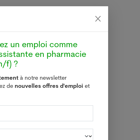
ement,
, même
res de
modèle
hez un emploi comme
er les
ssistante en pharmacie
ur des
/f) ?
itement
à notre newsletter
 forme
vez de
nouvelles offres d'emploi
et
ntrent
ant les
rares,
ées en