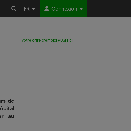
FR
Connexion
Votre offre d’emploi PUSH ici
urs de
ôpital
er au