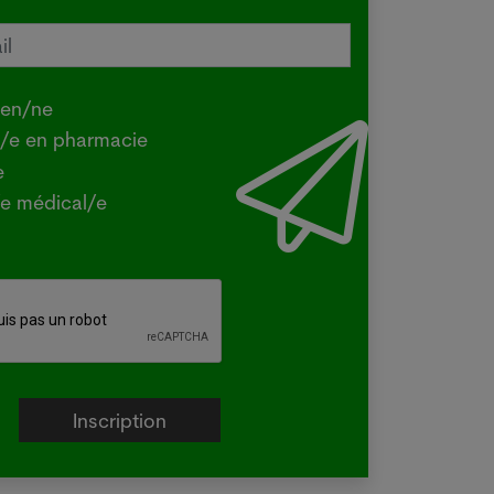
tralie confirme une transmission
e de la grippe aviaire
.2026
ien/ne
Y - La ministre australienne de
t/e en pharmacie
iculture a confirmé mercredi que la
e
e H5 de la grippe aviaire, identifiée
e médical/e
la première fois dans le pays en juin
un oiseau migrateur,...
e plus