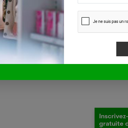
mes. Nous devons aborder ces troubles en nous intér
ardant à une classification clinique », explique Carl 
s pour tester si d'autres gènes de l'autisme, que l'on
nt tardifs, sont également essentiels à un stade ne
découvrez le dossier de Creapharma
 presse de l'étude.
Inscrivez
gratuite 