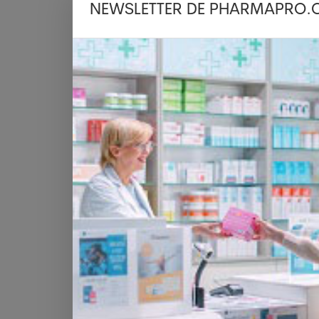
NEWSLETTER DE PHARMAPRO.
Selon ce décompte, 3776 nouveaux diagn
écoulée, contre 2238 mardi. Et depuis m
deux reprises, samedi et dimanche derni
Au total, 16'747 personnes ont été dépist
Les hôpitaux français ont admis 162 no
24 heures, contre 185 mardi. Au total
Covid-19, un chiffre en baisse (elles éta
Le nombre de patients en réanimation (
patients ont été admis dans des services
30'468 personnes sont décédées en Fr
mardi), dont 19'957 au sein des établis