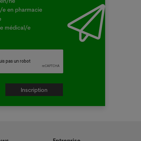
ien/ne
Y - La ministre australienne de
t/e en pharmacie
iculture a confirmé mercredi que la
e
e H5 de la grippe aviaire, identifiée
e médical/e
la première fois dans le pays en juin
un oiseau migrateur,...
e plus
ews
Entreprise