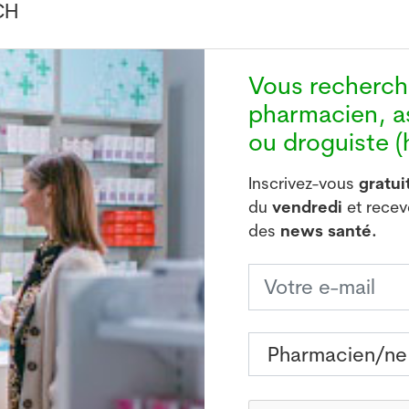
CH
Vous recherc
ostics positifs ont été enregistrés sur la dernière j
pharmacien, a
ai, la barre des 3000 nouveaux cas n'avait été franchi
ou droguiste (h
er.
Inscrivez-vous
gratu
ées positives au Covid-19 sur les sept derniers jours.
du
vendredi
et rece
des
news santé.
uveaux patients atteints de Covid-19 au cours des der
, 4806 personnes sont hospitalisées pour une infect
ient 4823 mardi).
374) a légèrement baissé par rapport à la veille (38
 de réanimation, contre 28 lundi.
ance depuis le début de l'épidémie (soit 17 décès 
sements hospitaliers et 10'511 en établissements soci