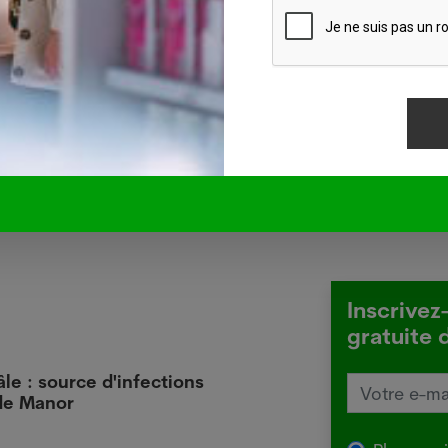
rdi et sera actualisé le 25 août).
inue à légèrement augmenter, à 3,1% contre 3% mardi
) ont été détectés, a aussi indiqué la DGS.
-ATS (Pharmapro Sàrl est client de Keystone-ATS en fr
Inscrivez
gratuite 
âle : source d'infections
L'Aus
 de Manor
local
29.07