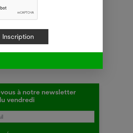
 et 21
ançais
-vous à notre newsletter
du vendredi
tralie confirme une transmission
e de la grippe aviaire
.2026