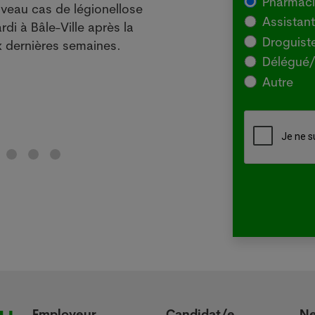
Pharmac
veau cas de légionellose
SYDNE
Assistan
rdi à Bâle-Ville après la
l'Agr
Droguist
 dernières semaines.
souch
Délégué/
pour 
Autre
chez 
Lir
Employeur
Candidat/e
N