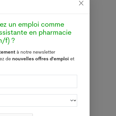
hez un emploi comme
ournée
ssistante en pharmacie
e qu'à
/f) ?
itement
à notre newsletter
vez de
nouvelles offres d'emploi
et
nières
ion au
0). 31
depuis
aux et