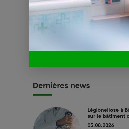
médico-sociaux (un chiffre qui date de ma
Le pourcentage de tests positifs cont
nouveaux foyers de cas groupés (clusters
Le 20 août 2020. Source : AFP, Keystone
et allemand)
Dernières news
 si
Légionellose à B
sur le bâtiment
05.08.2026