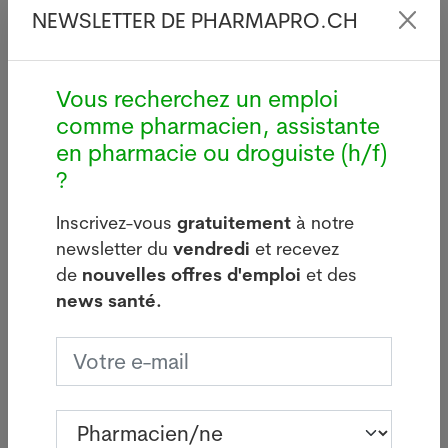
NEWSLETTER DE PHARMAPRO.CH
Actuellement, l'OMS considère que quatre variants
sont préoccupants, dont les variants Alpha,
présent dans 193 pays, et Delta, présent dans 170
Vous recherchez un emploi
pays, tandis que cinq autres variants sont à suivre
comme pharmacien, assistante
(y compris Mu).
en pharmacie ou droguiste (h/f)
?
Le variant Mu a été détecté pour la première fois en
Colombie en janvier. Depuis, il a été signalé dans
Inscrivez-vous
gratuitement
à notre
d'autres pays d'Amérique du Sud et en Europe.
newsletter du
vendredi
et recevez
"Bien que la prévalence mondiale du variant Mu
de
nouvelles offres d'emploi
et des
parmi les cas séquencés ait diminué et soit
news santé.
actuellement inférieure à 0,1%, sa prévalence en
Colombie (39%) et en Equateur (13%) a
constamment augmenté", a expliqué l'OMS.
Le 01 septembre 2021. Sources : Keystone-ATS.
Crédits photos: Adobe Stock, Pixabay ou