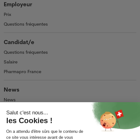
Employeur
Prix
Questions fréquentes
Candidat/e
Questions fréquentes
Salaire
Pharmapro France
News
News
Podcasts et Vidéos
Entreprise
Qui sommes-nous ?