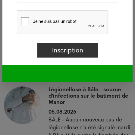
Pharmanetis Sàrl (Creapharma.ch).
Votre offre d’emploi PUSH ici
Dernières news
i
Légionellose à Bâle : source
d'infections sur le bâtiment de
Manor
05.08.2026
BÂLE - Aucun nouveau cas de
 à
légionellose n'a été signalé mardi