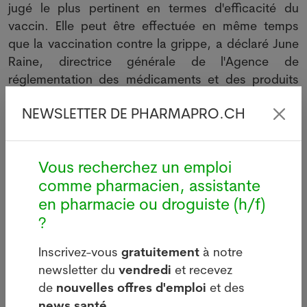
jugé le plus pertinent en termes d'efficacité du
vaccin. Elle peut être effectuée en même temps
que la vaccination contre la grippe, a déclaré June
Raine, directrice générale de l'Agence de
réglementation des médicaments et des produits
de santé (MHRA) lors d'une conférence de presse.
NEWSLETTER DE PHARMAPRO.CH
Vous recherchez un emploi
comme pharmacien, assistante
en pharmacie ou droguiste (h/f)
?
Inscrivez-vous
gratuitement
à notre
newsletter du
vendredi
et recevez
de
nouvelles offres d'emploi
et des
news santé.