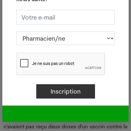
Hiver "mouvementé"
La campagne de vaccination contre le Covid-19 a
débuté en décembre 2020 au Royaume-Uni et 81%
de la population de plus de 16 ans ont depuis reçu
deux doses de vaccin.
Jonathan Van-Tam, médecin-chef adjoint pour
l'Angleterre, a déclaré que cette campagne avait
connu un "incroyable succès", et évité environ 24
millions de cas de Covid-19 et 112'000 morts. Mais
il a averti que l'hiver pourrait être "mouvementé"
avec le retour d'épidémies saisonnières.
Le ministre de la Santé a souligné que près de 99%
des décès de Covid-19 au cours du premier
semestre 2021 concernaient des personnes qui
n'avaient pas reçu deux doses d'un vaccin contre le