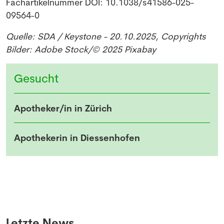
Fachartikelnummer DOI: 10.1038/s41586-025-
Melde dich kostenlos für unseren Newsletter
09564-0
an und erhalte einmal pro Woche die neusten
Quelle: SDA / Keystone - 20.10.2025, Copyrights
Stellenangebote und News aus der Welt der
Bilder: Adobe Stock/© 2025 Pixabay
Pharmazie und Medizin.
Gesucht
Apotheker/in in Zürich
Apothekerin in Diessenhofen
Letzte News