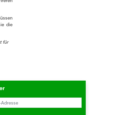
hreren
müssen
ie die
 für
er
reiz im Sommer? Schuld sein könnte
Herbstgrasmilbe