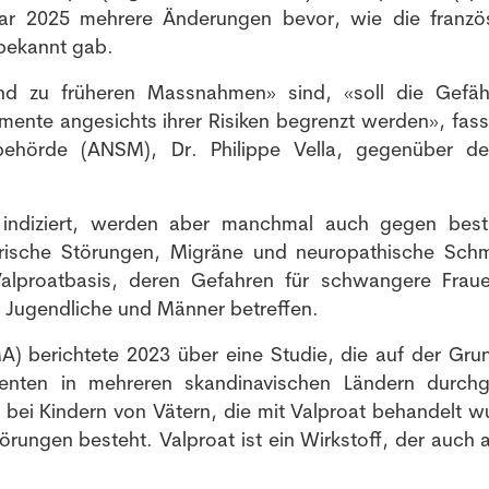
ar 2025 mehrere Änderungen bevor, wie die franzö
bekannt gab.
nd zu früheren Massnahmen» sind, «soll die Gefä
ente angesichts ihrer Risiken begrenzt werden», fass
elbehörde (ANSM), Dr. Philippe Vella, gegenüber d
e indiziert, werden aber manchmal auch gegen bes
ische Störungen, Migräne und neuropathische Sch
alproatbasis, deren Gefahren für schwangere Frau
g Jugendliche und Männer betreffen.
MA) berichtete 2023 über eine Studie, die auf der Gru
ienten in mehreren skandinavischen Ländern durchg
bei Kindern von Vätern, die mit Valproat behandelt w
örungen besteht. Valproat ist ein Wirkstoff, der auch a