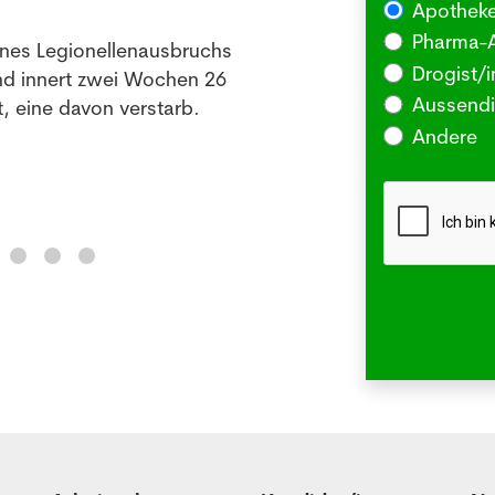
Apotheke
03.08
Pharma-A
ines Legionellenausbruchs
BERLI
Drogist/i
nd innert zwei Wochen 26
Somm
Aussendi
, eine davon verstarb.
oder 
Andere
Me