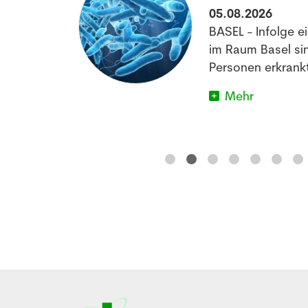
05.08.2026
off könnte
BASEL - Infolge e
matischen
im Raum Basel si
im Schlafen
Personen erkrankt
Mehr