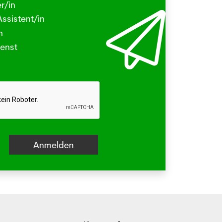
r/in
.2026
ssistent/in
N - Viele kleine Tierchen sind in den
n
ermonaten unterwegs, die stechen
enst
beissen.
hr