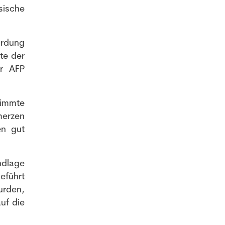
sische
hrdung
te der
er AFP
timmte
merzen
en gut
ndlage
eführt
urden,
uf die