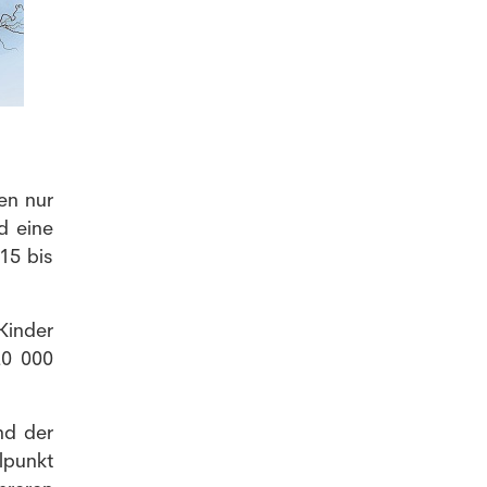
en nur
d eine
15 bis
Kinder
20 000
nd der
lpunkt