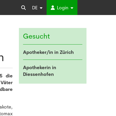
DE
Login
Gesucht
Apotheker/in in Zürich
n
Apothekerin in
Diessenhofen
5 die
 Väter
idbare
akote,
itomax