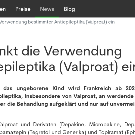
len
Preise
News
Blog
 Verwendung bestimmter Antiepileptika (Valproat) ein
änkt die Verwendung
pileptika (Valproat) ei
ür das ungeborene Kind wird Frankreich ab 202
ileptika, insbesondere von Valproat, an werdende
über die Behandlung aufgeklärt und nur auf unverme
lproat und Derivaten (Depakine, Micropakine, Dep
bamazepin (Tegretol und Generika) und Topiramat (Ep