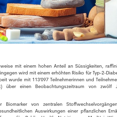
Anmeldung Newsletter
Melde dich kostenlos für unseren Newsletter an und
erhalte einmal pro Woche die neusten Stellenangebote
und News aus der Welt der Pharmazie und Medizin.
eise mit einem hohen Anteil an Süssigkeiten, raffin
ingegen wird mit einem erhöhten Risiko für Typ-2-Diabe
eit wurde mit 113'097 Teilnehmerinnen und Teilnehme
ank) über einen Beobachtungszeitraum von zwölf 
er Biomarker von zentralen Stoffwechselvorgäng
sundheitlichen Auswirkungen einer pflanzlichen Ern