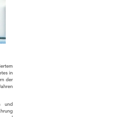
iertem
tes in
rn der
Jahren
en und
ährung