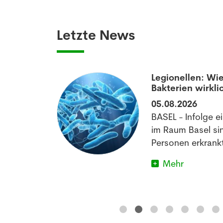
Letzte News
aumatisierten
Legionellen: Wie
Bakterien wirkli
05.08.2026
off könnte
BASEL - Infolge e
matischen
im Raum Basel si
im Schlafen
Personen erkrankt
Mehr