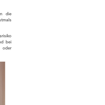
en die
stmals
risiko
nd bei
r oder