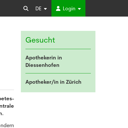
DE
Login
Gesucht
Apothekerin in
Diessenhofen
Apotheker/in in Zürich
betes-
trale
n.
sondern