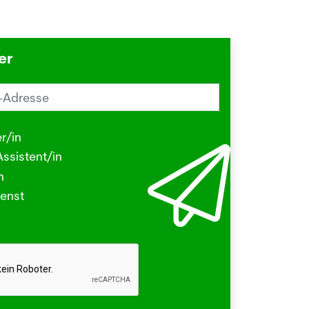
er
reiz im Sommer? Schuld sein könnte
Herbstgrasmilbe
r/in
.2026
ssistent/in
N - Viele kleine Tierchen sind in den
n
ermonaten unterwegs, die stechen
enst
beissen.
hr