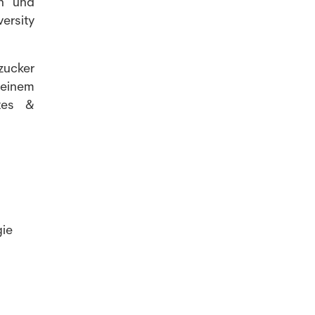
en und
ersity
zucker
 einem
etes &
gie