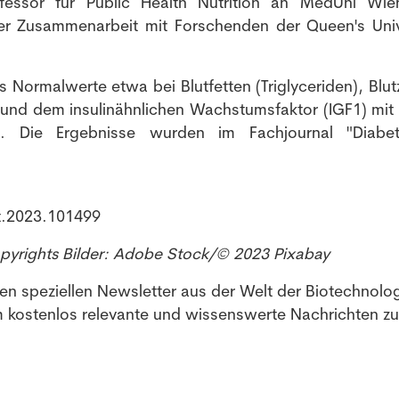
rofessor für Public Health Nutrition an MedUni Wi
ger Zusammenarbeit mit Forschenden der Queen's Univ
 Normalwerte etwa bei Blutfetten (Triglyceriden), Blut
und dem insulinähnlichen Wachstumsfaktor (IGF1) mit
hen. Die Ergebnisse wurden im Fachjournal "Diab
t.2023.101499
opyrights Bilder: Adobe Stock/© 2023 Pixabay
ren speziellen Newsletter aus der Welt der Biotechnolo
 kostenlos relevante und wissenswerte Nachrichten zu