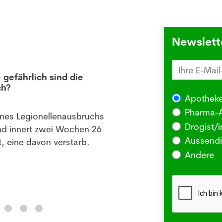
Newslett
 gefährlich sind die
Juck
ch?
die 
Apotheke
03.08
Pharma-A
ines Legionellenausbruchs
BERLI
Drogist/i
nd innert zwei Wochen 26
Somm
Aussendi
, eine davon verstarb.
oder 
Andere
Me