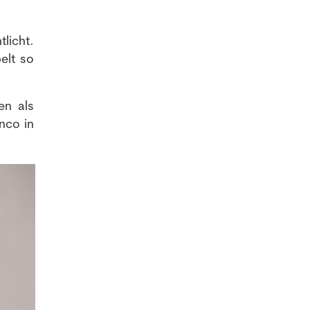
licht.
elt so
en als
nco in