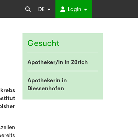
DE
Login
Gesucht
Apotheker/in in Zürich
Apothekerin in
Diessenhofen
krebs
stitut
bisher
zellen
bereits