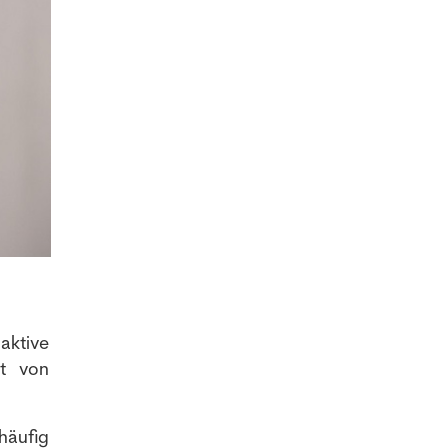
aktive
ut von
häufig