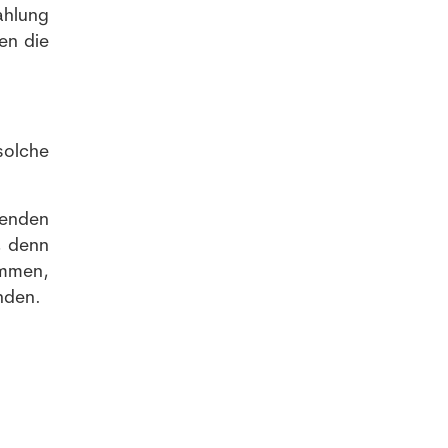
ahlung
en die
solche
denden
, denn
ommen,
nden.