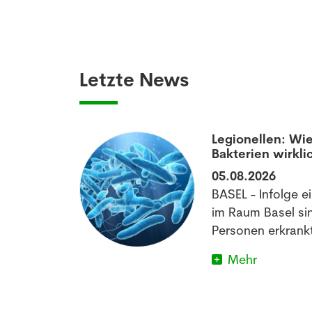
Letzte News
aumatisierten
Legionellen: Wie
Bakterien wirkli
05.08.2026
off könnte
BASEL - Infolge e
matischen
im Raum Basel si
im Schlafen
Personen erkrankt
Mehr