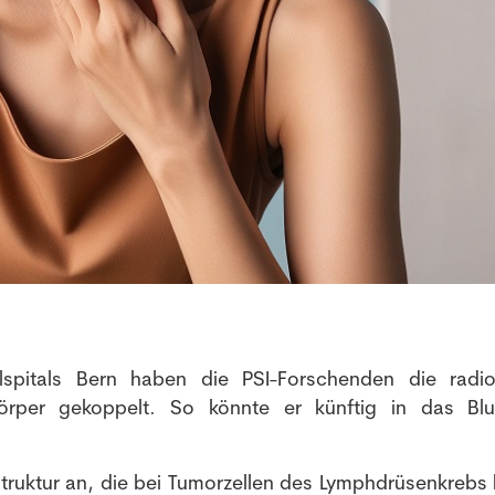
NEWSLETTER
Anmeldung Newsletter
Melde dich kostenlos für unseren Newsletter an und
erhalte einmal pro Woche die neusten Stellenangebote
pitals Bern haben die PSI-Forschenden die radio
und News aus der Welt der Pharmazie und Medizin.
örper gekoppelt. So könnte er künftig in das Bl
Struktur an, die bei Tumorzellen des Lymphdrüsenkrebs 