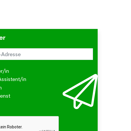
er
reiz im Sommer? Schuld sein könnte
Herbstgrasmilbe
r/in
.2026
ssistent/in
N - Viele kleine Tierchen sind in den
n
ermonaten unterwegs, die stechen
enst
beissen.
hr