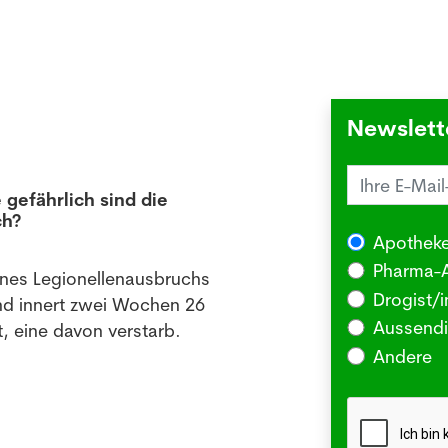
Newslett
 gefährlich sind die
Juck
ch?
die 
Apotheke
03.08
Pharma-A
ines Legionellenausbruchs
BERLI
Drogist/i
nd innert zwei Wochen 26
Somm
Aussendi
, eine davon verstarb.
oder 
Andere
Me