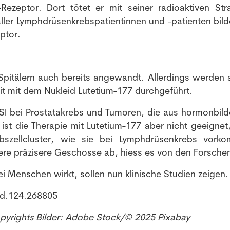
ezeptor. Dort tötet er mit seiner radioaktiven Str
aller Lymphdrüsenkrebspatientinnen und -patienten bild
ptor.
n Spitälern auch bereits angewandt. Allerdings werden 
t mit dem Nukleid Lutetium-177 durchgeführt.
 PSI bei Prostatakrebs und Tumoren, die aus hormonbil
ist die Therapie mit Lutetium-177 aber nicht geeignet
ebszellcluster, wie sie bei Lymphdrüsenkrebs vork
re präzisere Geschosse ab, hiess es von den Forsche
i Menschen wirkt, sollen nun klinische Studien zeigen.
ed.124.268805
opyrights Bilder: Adobe Stock/© 2025 Pixabay