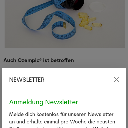
Auch
Ozempic
®
ist betroffen
Leider wird auch Ozempic® im September 2023
NEWSLETTER
knapp, wie aus den von Pharmapro.ch
gesammelten Informationen hervorgeht. Auf der
Website der Vereinigung pharmaGeneve ist eine
Anmeldung Newsletter
Tabelle mit den Lieferengpässen
zu sehen, die diese
Informationen bestätigt. Am 18. September 2023
Melde dich kostenlos für unseren Newsletter
wurde Ozempic® (FixDose- und DualDose-Form) als
an und erhalte einmal pro Woche die neusten
nicht mehr lieferbar angegeben, ohne dass eine