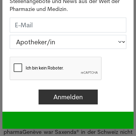
Stellenangebote und News aus der Welt der
Verfügbarkeit prognostiziert wurde. In der Tabelle
Pharmazie und Medizin.
der Fehlmengen wurde Wegovy® nicht erwähnt.
Liraglutid
Als Alternative zu Semaglutid kommt Liraglutid in
Frage, ein Molekül, das 2017 zur Behandlung von
Adipositas unter dem Handelsnamen Saxenda® auf
den Schweizer Markt kam. Einige mit Liraglutid
behandelte Patienten haben zwischen 20 und 25 kg
oder mehr als 20 % des Körpergewichts verloren.
Sie sind inzwischen normalgewichtig, so der
Diabetesmediziner Marc Donath von der Universität
Basel in der NZZ vom 25. Juni 2022. Gegen
Diabetes wurde Liraglutid in der Schweiz bereits
2009 unter dem Markennamen Victoza® zugelassen.
Laut der Tabelle mit den Lieferengpässen von
pharmaGenève war Saxenda® in der Schweiz nicht