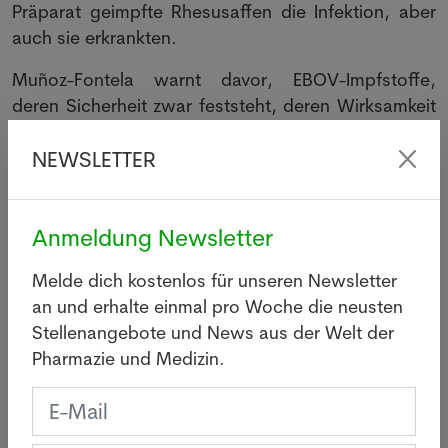
Präparat geimpfte Rhesusaffen die Infektion, aber
auch sie erkrankten.
Muñoz-Fontela warnt davor, EBOV-Impfstoffe,
deren Sicherheit zwar feststeht, deren Wirksamkeit
aber unklar ist, nun einzusetzen. Sollte sich die
NEWSLETTER
Impfung als wenig effektiv erweisen, drohe in der
Region das mühsam aufgebaute Vertrauen in den
Impfstoff, der vor dem EBOV-Erreger sehr wirksam
Anmeldung Newsletter
schützt, verspielt zu werden.
"Dafür braucht man mehr Evidenz", sagt auch die
Melde dich kostenlos für unseren Newsletter
UKE-Expertin Addo. Man wolle die Effektivität des
an und erhalte einmal pro Woche die neusten
VSV-Impfstoffs gegen Bundibugyo nun zusätzlich
Stellenangebote und News aus der Welt der
mit Serum von VSV-EBOV-Geimpften im Labor
Pharmazie und Medizin.
testen.
WIE LASSEN SICH AN EBOLAFIEBER ERKRANKTE