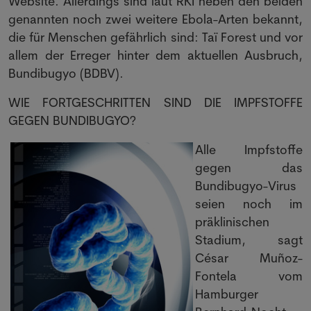
Website. Allerdings sind laut RKI neben den beiden
genannten noch zwei weitere Ebola-Arten bekannt,
die für Menschen gefährlich sind: Taï Forest und vor
allem der Erreger hinter dem aktuellen Ausbruch,
Bundibugyo (BDBV).
WIE FORTGESCHRITTEN SIND DIE IMPFSTOFFE
GEGEN BUNDIBUGYO?
Alle Impfstoffe
gegen das
Bundibugyo-Virus
seien noch im
präklinischen
Stadium, sagt
César Muñoz-
Fontela vom
Hamburger