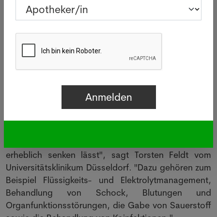
MENSCHEN BEHANDELN?
Der Virologe Stephan Becker von der Universität
Marburg sagt, es gebe keine spezifischen
zugelassenen Behandlungen. "Aber auch hier gibt
es Antikörper, die im Tier vor Bundibugyo geschützt
haben, allerdings nicht klinisch getestet sind."
Andere Experten verweisen darauf, dass eine frühe
Erkennung und Behandlung in einem spezialisierten
Behandlungszentrum entscheidend für die
Prognose sei. "Wir wissen, dass sich die
Sterblichkeit durch eine gute supportive Therapie
erheblich senken lässt", sagt Torsten Feldt vom
Universitätsklinikum Düsseldorf. "Dazu gehören zum
Beispiel Flüssigkeits- und Elektrolytmanagement,
Behandlung von Schock, Blutungen und
Organfunktionsstörungen, die Gabe von Sauerstoff