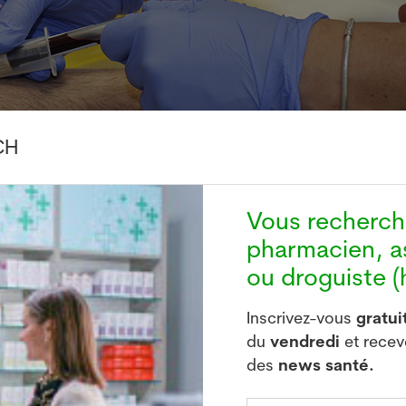
CH
Vous recherc
pharmacien, a
ou droguiste (h
Inscrivez-vous
gratu
du
vendredi
et rece
des
news santé.
s approuvés de l'Alzheimer, les lecanemab et donanema
nt modestement le déclin cognitif. Elles ne permettent 