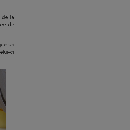
 de la
nce de
que ce
lui-ci