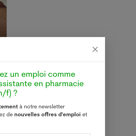
hez un emploi comme
ssistante en pharmacie
/f) ?
itement
à notre newsletter
vez de
nouvelles offres d'emploi
et
b, qui
pas la