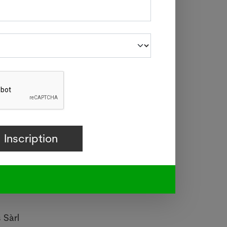
ir aux
s plus
s scans
an) et
aladie
cains à
es and
temps,
 Sàrl