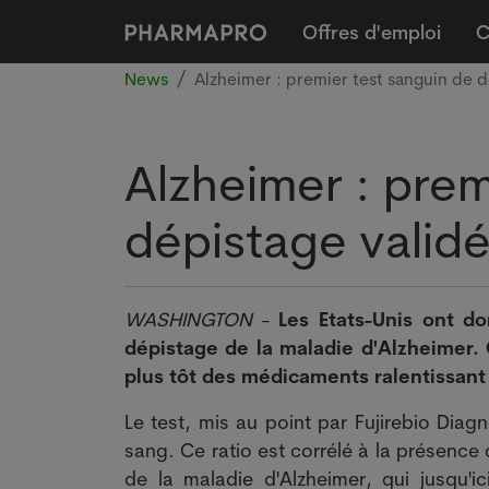
Offres d'emploi
C
News
Alzheimer : premier test sanguin de d
Alzheimer : prem
dépistage validé
WASHINGTON
-
Les Etats-Unis ont d
dépistage de la maladie d'Alzheimer. 
plus tôt des médicaments ralentissant
Le test, mis au point par Fujirebio Diag
sang. Ce ratio est corrélé à la présence
de la maladie d'Alzheimer, qui jusqu'