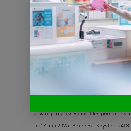
guérison.
Les partisans de ces traitements, dont 
malades quelques mois supplémentaires 
ils sont pris tôt.
Lors d'essais cliniques, le test sanguin
du cerveau obtenus par la technique 
l'analyse du liquide céphalo-rachidien.
"L'autorisation accordée aujourd'hui 
d'Alzheimer, car elle le rend plus facil
un stade précoce de la maladie", a
Radiological Health (centre des dispositi
La maladie d'Alzheimer est la forme l
privant progressivement les personnes at
Le 17 mai 2025. Sources : Keystone-ATS.