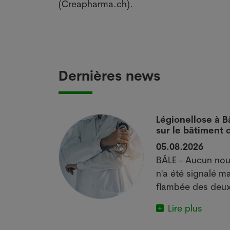
(Creapharma.ch).
Dernières news
 si
Légionellose à B
sur le bâtiment
05.08.2026
actuelle met
BÂLE - Aucun nou
e.
n'a été signalé ma
flambée des deux
Lire plus