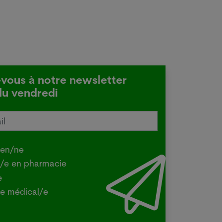
-vous à notre newsletter
du vendredi
tralie confirme une transmission
e de la grippe aviaire
.2026
ien/ne
Y - La ministre australienne de
t/e en pharmacie
iculture a confirmé mercredi que la
e
e H5 de la grippe aviaire, identifiée
e médical/e
la première fois dans le pays en juin
un oiseau migrateur,...