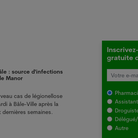
Inscrivez
gratuite 
âle : source d'infections
L'Aus
 de Manor
local
29.07
Pharmac
veau cas de légionellose
SYDNE
Assistan
rdi à Bâle-Ville après la
l'Agr
Droguist
 dernières semaines.
souch
Délégué/
pour 
Autre
chez 