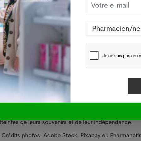
de nombreux neurologues, avancent qu'ils peuvent offr
d'indépendance et qu'ils devraient être plus efficace
 a produit des résultats largement similaires à ceux de
de la tomographie par émission de positons (PET sc
est une étape importante pour le diagnostic de la m
e et potentiellement plus accessible aux patients améri
 commenté Michelle Tarver, du Center for Devic
fs et de la santé radiologique) de la FDA.
a plus courante de démence. Elle s'aggrave avec le 
teintes de leurs souvenirs et de leur indépendance.
 Crédits photos: Adobe Stock, Pixabay ou Pharmanetis