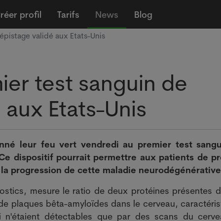
réer profil
Tarifs
News
Blog
épistage validé aux Etats-Unis
ier test sanguin de
 aux Etats-Unis
onné leur feu vert vendredi au premier test sang
Ce dispositif pourrait permettre aux patients de p
 la progression de cette maladie neurodégénérative
nostics, mesure le ratio de deux protéines présentes d
 de plaques bêta-amyloïdes dans le cerveau, caractéris
ici n'étaient détectables que par des scans du cerv