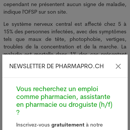
cependant ne présentent aucun signe de maladie,
indique l'OFSP sur son site.
Le système nerveux central est affecté chez 5 à
15% des personnes infectées, avec des symptômes
tels que maux de tête, photophobie, vertiges,
troubles de la concentration et de la marche. La
maladie est mortelle dans 1% des cas présentant
des symptômes neurologiques.
NEWSLETTER DE PHARMAPRO.CH
L'an dernier, la Suisse avait déploré 298 cas de
FSME, contre 380 en 2022. La borréliose est plus
Vous recherchez un emploi
courante: sur janvier 2025 uniquement, 126 cas ont
comme pharmacien, assistante
été dénombrés.
en pharmacie ou droguiste (h/f)
Le 20 février 2025. Sources : Keystone-ATS. Crédits
?
photos: Adobe Stock, Pixabay ou Pharmanetis Sàrl
(Creapharma.ch).
Inscrivez-vous
gratuitement
à notre