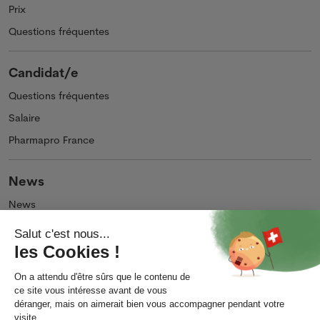
Prix
Questions fréquentes
Candidat/e
Questions fréquentes
Salaire
Pharmapro France
News
News
Podcasts et Vidéos
Entreprise
Qui sommes-nous ?
Impressum