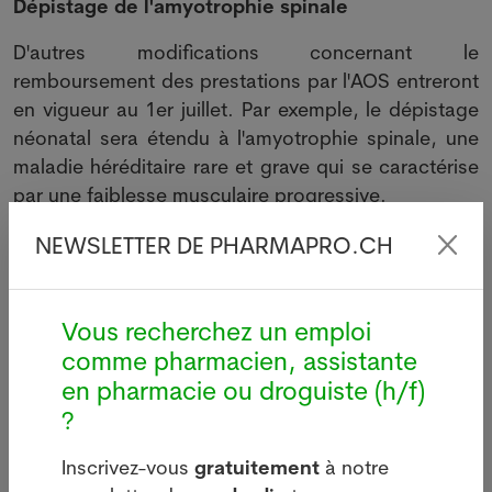
Dépistage de l'amyotrophie spinale
D'autres modifications concernant le
remboursement des prestations par l'AOS entreront
en vigueur au 1er juillet. Par exemple, le dépistage
néonatal sera étendu à l'amyotrophie spinale, une
maladie héréditaire rare et grave qui se caractérise
par une faiblesse musculaire progressive.
Un traitement médicamenteux efficace existe en
NEWSLETTER DE PHARMAPRO.CH
Suisse depuis 2017. Il sera désormais possible de
diagnostiquer et de traiter cette affection à un
stade précoce, avec l’espoir de meilleurs résultats
Vous recherchez un emploi
thérapeutiques, salue l'OFSP.
comme pharmacien, assistante
en pharmacie ou droguiste (h/f)
Le 18 juin 2024. Sources : Keystone-ATS. Crédits
?
photos: Adobe Stock, Pixabay ou Pharmanetis Sàrl
(Creapharma.ch).
Inscrivez-vous
gratuitement
à notre