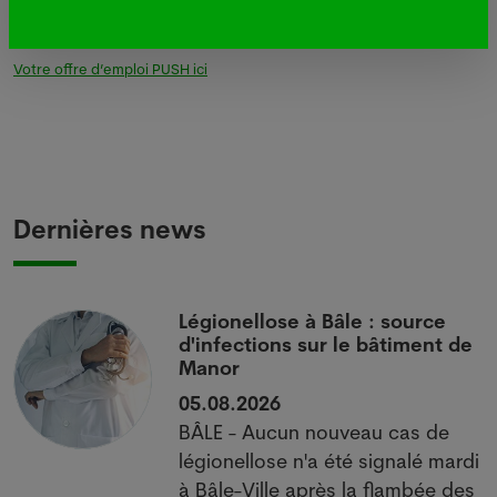
recevez des news pertinentes,
gratuit
!
Votre offre d’emploi PUSH ici
Dernières news
i
Légionellose à Bâle : source
d'infections sur le bâtiment de
Manor
05.08.2026
BÂLE - Aucun nouveau cas de
 à
légionellose n'a été signalé mardi
à Bâle-Ville après la flambée des