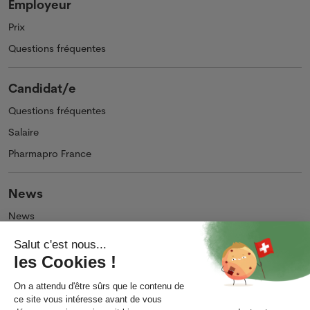
Employeur
Prix
Questions fréquentes
Candidat/e
Questions fréquentes
Salaire
Pharmapro France
News
News
Podcasts et Vidéos
Entreprise
Qui sommes-nous ?