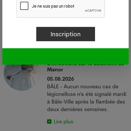
Dernières news
i
Légionellose à Bâle : source
d'infections sur le bâtiment de
Manor
05.08.2026
BÂLE - Aucun nouveau cas de
 à
légionellose n'a été signalé mardi
à Bâle-Ville après la flambée des
deux dernières semaines.
Lire plus