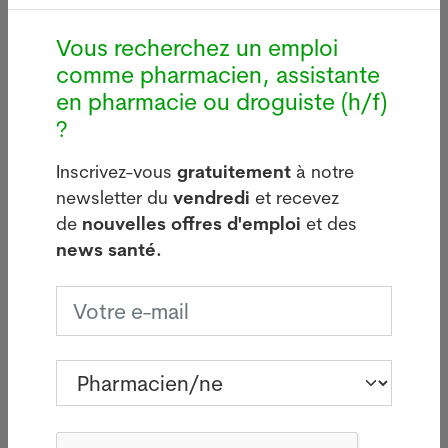
marché du traitement pour des milliers de patients.
Vous recherchez un emploi
Ces retards pris dans l'octroi des autorisations
comme pharmacien, assistante
s'expliquent par la segmentation des essais
en pharmacie ou droguiste (h/f)
cliniques, qui doivent démontrer leur efficacité par
?
type d'organe d'origine du cancer, regrettent-ils.
Inscrivez-vous
gratuitement
à notre
Le 31 janvier 2024. Sources : Keystone-ATS. Crédits
newsletter du
vendredi
et recevez
photos: Adobe Stock, Pixabay ou Pharmanetis Sàrl
de
nouvelles offres d'emploi
et des
(Creapharma.ch).
news santé.
N'oubliez pas de vous inscrire ci-dessous à notre
newsletter spéciale
concernant le monde de la
biotechnologie
et de l'industrie pharmaceutique et
recevez des news pertinentes,
gratuit
!
Votre offre d’emploi PUSH ici