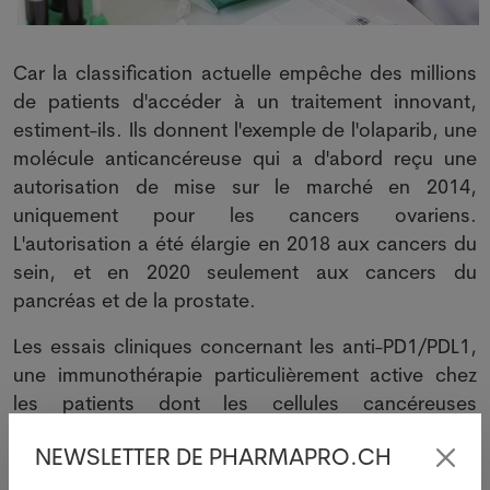
Car la classification actuelle empêche des millions
de patients d'accéder à un traitement innovant,
estiment-ils. Ils donnent l'exemple de l'olaparib, une
molécule anticancéreuse qui a d'abord reçu une
autorisation de mise sur le marché en 2014,
uniquement pour les cancers ovariens.
L'autorisation a été élargie en 2018 aux cancers du
sein, et en 2020 seulement aux cancers du
pancréas et de la prostate.
Les essais cliniques concernant les anti-PD1/PDL1,
une immunothérapie particulièrement active chez
les patients dont les cellules cancéreuses
expriment un taux élevé de la protéine PD-L1, ont
NEWSLETTER DE PHARMAPRO.CH
également été segmentés par organe d'origine
pendant des années, retardant la mise sur le