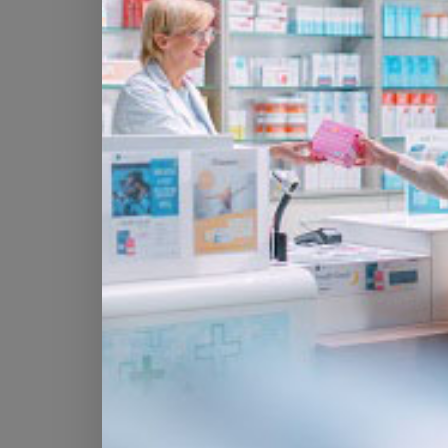
"Goulot d'étranglement"
"L’infection des cellules hépatiques es
parasite et de l’éliminer", explique Volk
Les auteurs ont procédé à un criblage 
tuerait pas l’agent pathogène, mais l’ar
1500 variantes du parasite, dans lesquell
Finalement, ils ont trouvé un parasite g
atteint le foie et s’y est multiplié, mai
altéré serait donc un bon candidat pour 
L'équipe de Volker Heussler a même test
KO. Identifié par un groupe de recherc
au stade hépatique.
Les premiers essais avec le parasite do