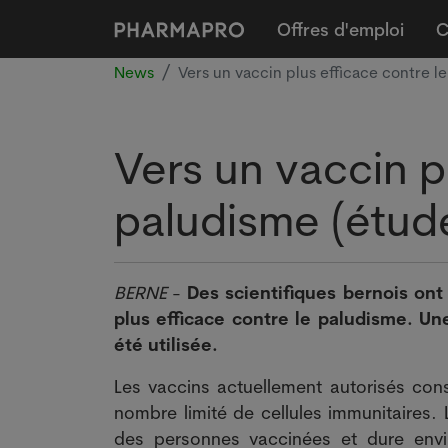
Offres d'emploi
C
News
Vers un vaccin plus efficace contre l
Vers un vaccin p
paludisme (étud
BERNE
-
Des scientifiques bernois on
plus efficace contre le paludisme. U
été utilisée.
Les vaccins actuellement autorisés cons
nombre limité de cellules immunitaires.
des personnes vaccinées et dure envi