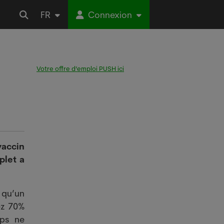
FR
Connexion
Votre offre d’emploi PUSH ici
vaccin
plet a
 qu’un
ez 70%
rps ne