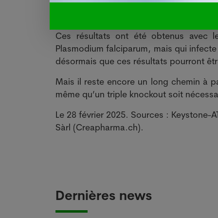
des souris vaccinées de la sorte sont 
tombées malades, même avec une très fo
Ces résultats ont été obtenus avec l
Plasmodium falciparum, mais qui infecte
désormais que ces résultats pourront êtr
Mais il reste encore un long chemin à pa
même qu’un triple knockout soit nécessa
Le 28 février 2025. Sources : Keystone-
Sàrl (Creapharma.ch).
Dernières news