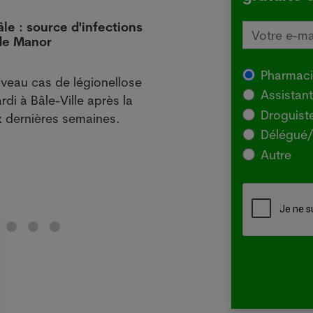
âle : source d'infections
L'Aus
 de Manor
local
29.07
Pharmac
veau cas de légionellose
SYDNE
Assistan
rdi à Bâle-Ville après la
l'Agr
Droguist
 dernières semaines.
souch
Délégué/
pour 
Autre
chez 
Lir