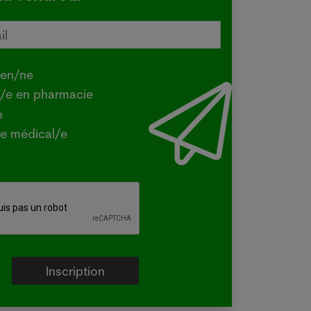
tralie confirme une transmission
e de la grippe aviaire
.2026
ien/ne
Y - La ministre australienne de
t/e en pharmacie
iculture a confirmé mercredi que la
e
e H5 de la grippe aviaire, identifiée
e médical/e
la première fois dans le pays en juin
un oiseau migrateur,...
e plus