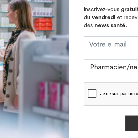
Inscrivez-vous
gratu
du
vendredi
et rece
t un goulot d’étranglement où il est possible d’attra
des
news santé.
er Heussler, cité dans le communiqué.
à grande échelle pour rechercher des gènes dont la pe
rêterait dans la phase hépatique. Pour ce faire, ils on
es un gène différent avait été mis KO à chaque fois.
énétiquement modifié présentant les propriétés requises
s n’a ensuite pas été libéré dans le sang. Cet agent pa
une immunisation efficace.
é un parasite encore plus affaibli, comptant deux gèn
he américain, le deuxième gène bloque également le pa
ublement affaibli ont donné des résultats très promet