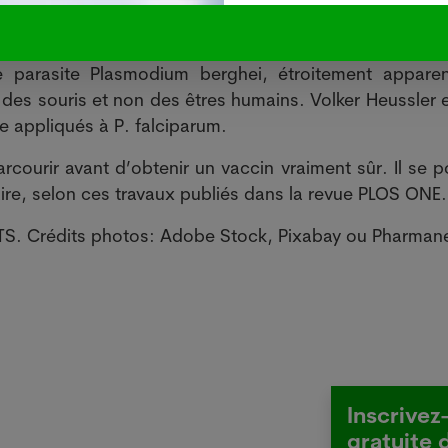
totalement protégées contre le paludisme. Elles ne so
rte dose administrée.
e parasite Plasmodium berghei, étroitement appare
 des souris et non des êtres humains. Volker Heussler 
e appliqués à P. falciparum.
rcourir avant d’obtenir un vaccin vraiment sûr. Il se p
ire, selon ces travaux publiés dans la revue PLOS ONE.
ATS. Crédits photos: Adobe Stock, Pixabay ou Pharmane
Inscrivez
gratuite 