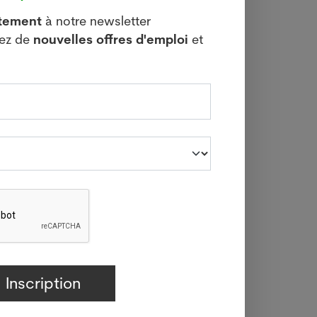
itement
à notre newsletter
vez de
nouvelles offres d'emploi
et
per le
rte ne
t testé
: il a
thogène
es mis
rasite
teurs: