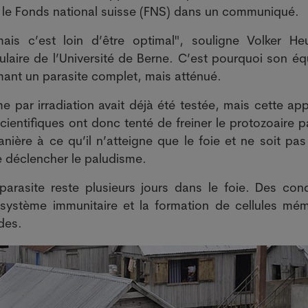
 le Fonds national suisse (FNS) dans un communiqué.
is c’est loin d’être optimal", souligne Volker Heu
llulaire de l’Université de Berne. C’est pourquoi son é
rmant un parasite complet, mais atténué.
e par irradiation avait déjà été testée, mais cette ap
ientifiques ont donc tenté de freiner le protozoaire p
ière à ce qu’il n’atteigne que le foie et ne soit pas 
de déclencher le paludisme.
arasite reste plusieurs jours dans le foie. Des cond
 système immunitaire et la formation de cellules mém
des.