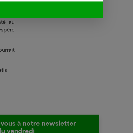
nt pas
nté au
espère
ourrait
tis
-vous à notre newsletter
du vendredi