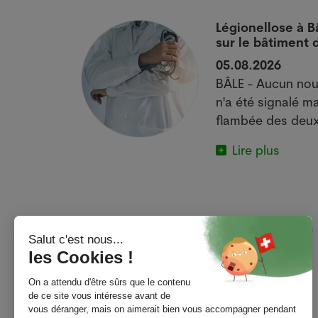
 si
Légionellose à B
sur le bâtiment
05.08.2026
actuelle met
BÂLE - Aucun nou
e.
n'a été signalé ma
flambée des deux
Lire plus