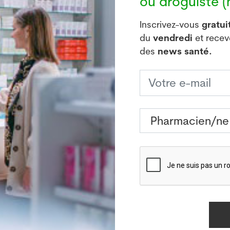
ou droguiste (h
ionale. La région la plus touchée avec 150 cas est la 
l.
Inscrivez-vous
gratu
du
vendredi
et rece
des
news santé.