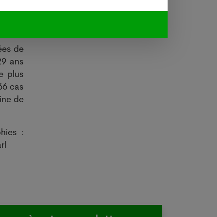
ées de
29 ans
e plus
66 cas
ine de
hies :
rl