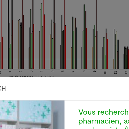
CH
 distingue 6 régions géographiques en Suisse. Les rég
nt les cantons romands. Actuellement, seulement la 
Vous recherc
 de grippe en Suisse romande. La région 1, c'est-à-di
pharmacien, a
 et Valais, recense 66 examens médicaux pour 1