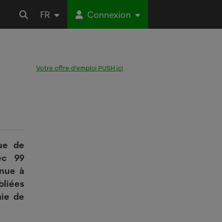
FR
Connexion
Votre offre d’emploi PUSH ici
ue de
ec 99
inue à
bliées
mie de