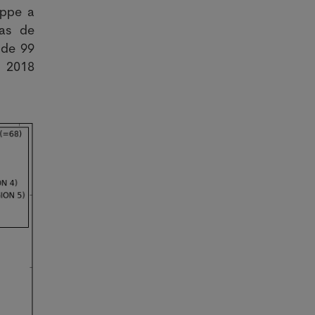
ippe a
cas de
 de 99
e 2018