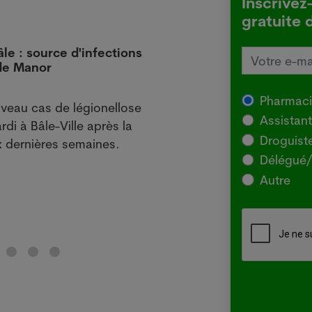
Inscrivez
gratuite 
âle : source d'infections
L'Aus
 de Manor
local
29.07
Pharmac
veau cas de légionellose
SYDNE
Assistan
rdi à Bâle-Ville après la
l'Agr
Droguist
 dernières semaines.
souch
Délégué/
pour 
Autre
chez 
Lir