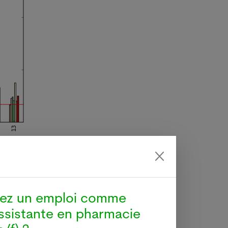
ions 1
région
hez un emploi comme
re les
ssistante en pharmacie
00'000