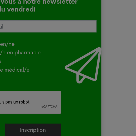
-vous à notre newsletter
du vendredi
tralie confirme une transmission
e de la grippe aviaire
.2026
ien/ne
Y - La ministre australienne de
t/e en pharmacie
iculture a confirmé mercredi que la
e
e H5 de la grippe aviaire, identifiée
e médical/e
la première fois dans le pays en juin
un oiseau migrateur,...
e plus