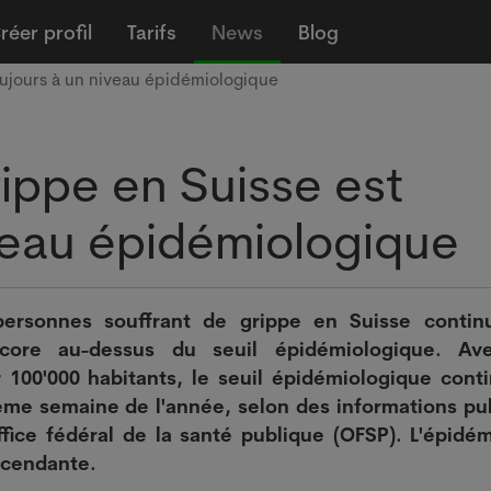
réer profil
Tarifs
News
Blog
oujours à un niveau épidémiologique
ippe en Suisse est
iveau épidémiologique
ersonnes souffrant de grippe en Suisse contin
core au-dessus du seuil épidémiologique. Av
 100'000 habitants, le seuil épidémiologique cont
ème semaine de l'année, selon des informations pu
Office fédéral de la santé publique (OFSP). L'épidé
scendante.