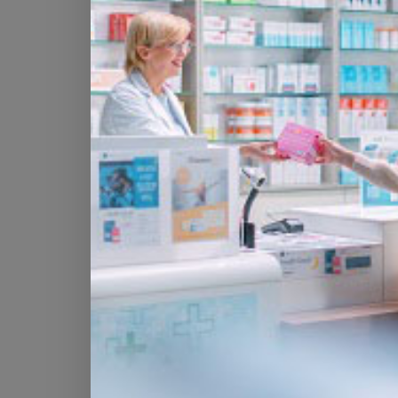
habitants, soit moins que la moyenne nat
5 (nord-est), comme le canton de St-Gal