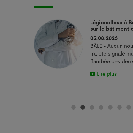
 si
Légionellose à B
sur le bâtiment
05.08.2026
actuelle met
BÂLE - Aucun nou
e.
n'a été signalé ma
flambée des deux
Lire plus