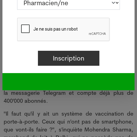
des pénuries de vaccins, limitant les créneaux
disponibles pour les 600 millions d'adultes de 18-44
ans qui peuvent désormais se faire vacciner.
Certains "geeks" ont mis au point des outils pour
aider les candidats à la vaccination dans certaines
villes à trouver des créneaux dès qu'ils sont
disponibles.
A l'instar de Berty Thomas, 35 ans, programmeur
amateur et analyste commercial basé à Chennai
(l'ancienne Madras), qui a créé un outil d'alerte via
la messagerie Telegram et compte déjà plus de
400'000 abonnés.
"Il faut qu'il y ait un système de vaccination de
porte-à-porte. Ceux qui n'ont pas de smartphone,
que vont-ils faire ?", s'inquiète Mohendra Sharma,