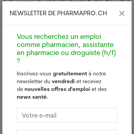
huit joueurs du club de baseball des New York
Yankees, pourtant vaccinés, viennent d'être testés
NEWSLETTER DE PHARMAPRO.CH
positifs.
Seule exception: les autorités sanitaires
Vous recherchez un emploi
recommandent toujours aux personnes vaccinées
comme pharmacien, assistante
de continuer à porter un masque dans les
en pharmacie ou droguiste (h/f)
transports (avions, bus, trains...) ainsi que dans les
?
aéroports et les gares.
Les Etats-Unis (plus de 584'000 décès) restent le
Inscrivez-vous
gratuitement
à notre
pays le plus endeuillé par la pandémie, devant le
newsletter du
vendredi
et recevez
Brésil (plus de 430'000), l'Inde (plus de 258'000), le
de
nouvelles offres d'emploi
et des
Mexique (219'590) et le Royaume-Uni (127'640).
news santé.
Pénurie de vaccins en Inde
En Inde, en proie à une flambée épidémique
dévastatrice, nombre d'Etats sont aux prises avec