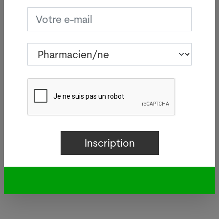
système dès que celui-ci n'est plus nécessaire pour
gérer la pandémie.
Le 16 Août 2023. Sources : Keystone-ATS. Crédits
photos: Adobe Stock, Pixabay ou Pharmanetis Sàrl
(Creapharma.ch).
N'oubliez pas de vous inscrire ci-dessous à notre
newsletter spéciale
concernant le monde de la
biotechnologie
et de l'industrie pharmaceutique et
recevez des news pertinentes,
gratuit
!
Votre offre d’emploi PUSH ici