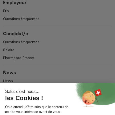
Employeur
Prix
Questions fréquentes
Candidat/e
Questions fréquentes
Salaire
Pharmapro France
News
News
Podcasts et Vidéos
Entreprise
Qui sommes-nous ?