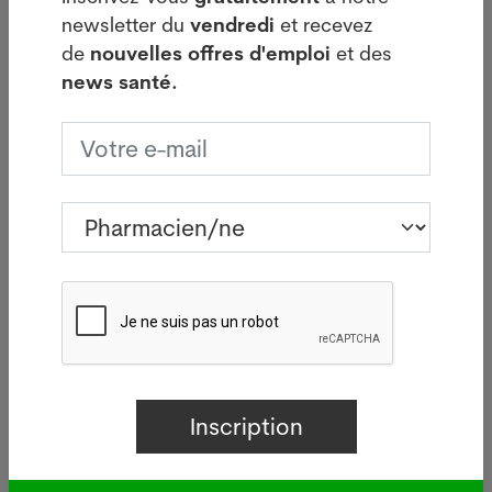
ATS, 26 août 2013
newsletter du
vendredi
et recevez
de
nouvelles offres d'emploi
et des
Votre offre d’emploi PUSH ici
news santé.
Dernières news
i
Légionellose à Bâle : source
d'infections sur le bâtiment de
Manor
05.08.2026
BÂLE - Aucun nouveau cas de
 à
légionellose n'a été signalé mardi
à Bâle-Ville après la flambée des