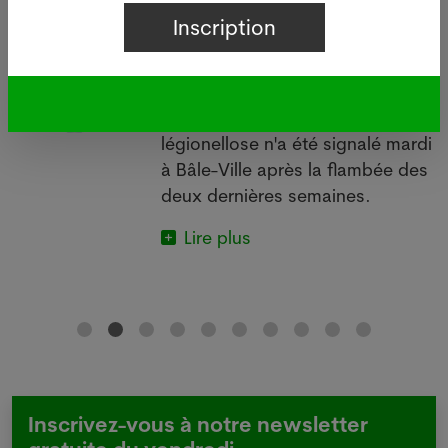
i
Légionellose à Bâle : source
d'infections sur le bâtiment de
Manor
05.08.2026
BÂLE - Aucun nouveau cas de
 à
légionellose n'a été signalé mardi
à Bâle-Ville après la flambée des
deux dernières semaines.
Lire plus
Inscrivez-vous à notre newsletter