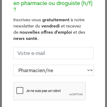
ayant été infectés par le coronavirus peuvent
en pharmacie ou droguiste (h/f)
développer un Covid long, avec des symptômes
?
nouveaux, continus ou récurrents, notamment la
Inscrivez-vous
gratuitement
à notre
confusion mentale et la fatigue.
newsletter du
vendredi
et recevez
Le 23 mai 2022. Sources : Keystone-ATS. Crédits
de
nouvelles offres d'emploi
et des
photos: Adobe Stock, Pixabay ou Pharmanetis Sàrl
news santé.
(Creapharma.ch).
Votre offre d’emploi PUSH ici
Dernières news