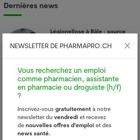
Dernières news
i
Légionellose à Bâle : source
d'infections sur le bâtiment de
Manor
NEWSLETTER DE PHARMAPRO.CH
05.08.2026
BÂLE - Aucun nouveau cas de
 à
Vous recherchez un emploi
légionellose n'a été signalé mardi
comme pharmacien, assistante
à Bâle-Ville après la flambée des
en pharmacie ou droguiste (h/f)
deux dernières semaines.
?
Lire plus
Inscrivez-vous
gratuitement
à notre
newsletter du
vendredi
et recevez
de
nouvelles offres d'emploi
et des
news santé.