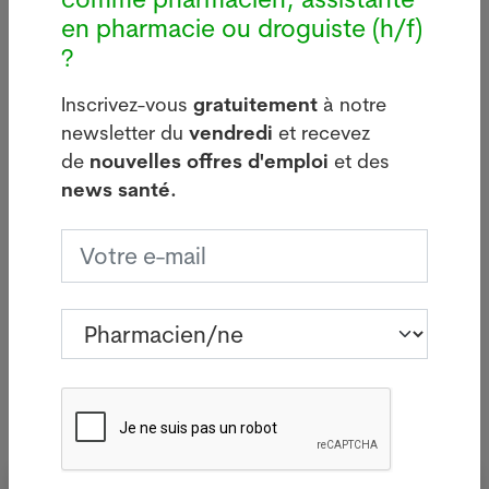
en pharmacie ou droguiste (h/f)
i
Légionellose à Bâle : source
?
d'infections sur le bâtiment de
Manor
Inscrivez-vous
gratuitement
à notre
05.08.2026
newsletter du
vendredi
et recevez
BÂLE - Aucun nouveau cas de
de
nouvelles offres d'emploi
et des
 à
légionellose n'a été signalé mardi
news santé.
à Bâle-Ville après la flambée des
deux dernières semaines.
Lire plus