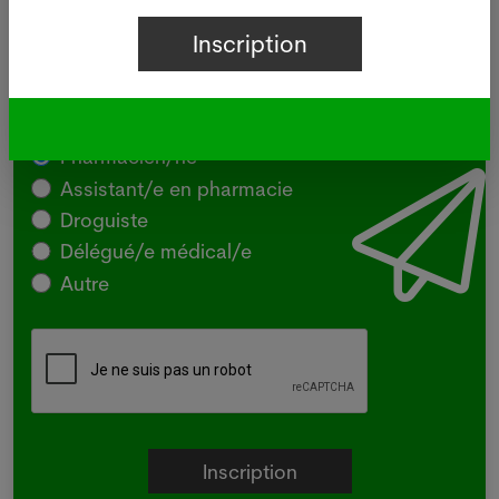
Inscrivez-vous à notre newsletter
gratuite du vendredi
Pharmacien/ne
Assistant/e en pharmacie
Droguiste
Délégué/e médical/e
Autre