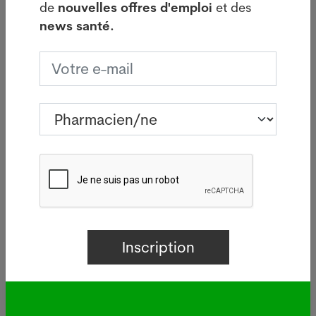
de
nouvelles offres d'emploi
et des
Chaque franc investi dans la prévention "revient
news santé.
sous forme de coûts économisés" à long terme,
conclut-elle.
Voir aussi :
stress
,
hypertension
,
diabète
,
mal de
dos
,
dépression
ATS, 22 juillet 2014
Vous êtes employeur : propriétaire de
pharmacie, gérant ou travaillez dans les RH ?
Pharmapro.ch est le site suisse leader dans la
diffusion d'offres d'emploi pour les pharmacies, vos
offres seront lues par un vaste public, l'assurance
de recevoir de nombreux CV et de choisir le
meilleur candidat.
Publiez immédiatement votre
offre d'emploi sur pharmapro.ch
Découvrez aussi