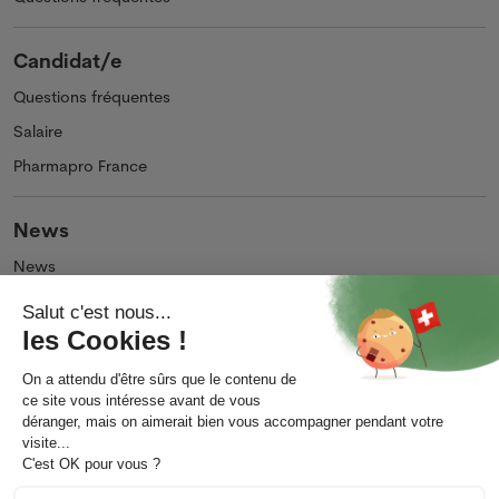
Candidat/e
Questions fréquentes
Salaire
Pharmapro France
News
News
Podcasts et Vidéos
Entreprise
Qui sommes-nous ?
Impressum
Contact