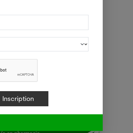
 Sàrl
 de
-vous à notre newsletter
du vendredi
tralie confirme une transmission
e de la grippe aviaire
.2026
ien/ne
Y - La ministre australienne de