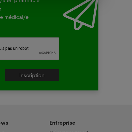
t/e en pharmacie
iculture a confirmé mercredi que la
e
e H5 de la grippe aviaire, identifiée
e médical/e
la première fois dans le pays en juin
un oiseau migrateur,...
e plus
ews
Entreprise