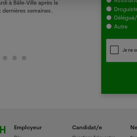
Assistan
rdi à Bâle-Ville après la
l'Agr
Droguist
 dernières semaines.
souch
Délégué/
pour 
Autre
chez 
Lir
Employeur
Candidat/e
N