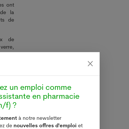
es ont
 de la
ts de
ux de
verre,
ucrot.
fois à
 chers
hez un emploi comme
'Union
ssistante en pharmacie
uction
/f) ?
ome en
ncipes
itement
à notre newsletter
 cette
vez de
nouvelles offres d'emploi
et