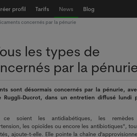
réer profil
Tarifs
News
Blog
icaments concernés par la pénurie
ous les types de
cernés par la pénuri
ts sont désormais concernés par la pénurie, aver
 Ruggli-Ducrot, dans un entretien diffusé lundi 
 ce soient les antidiabétiques, les remèdes
rtension, les opioïdes ou encore les antibiotiques", to
és, ajoute-t-elle. Elle pointe la chaîne d'approvision