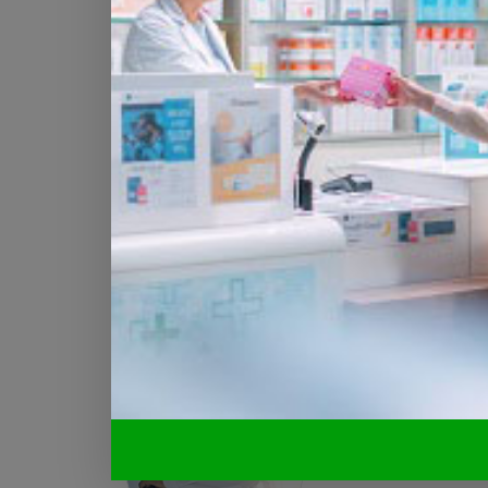
Le 7 Août 2023. Sources : Keystone-ATS.
(Creapharma.ch).
N'oubliez pas de vous inscrire ci-dess
la
biotechnologie
et de l'industrie pha
Dernières news
 si
Légionellose à B
sur le bâtiment
05.08.2026
actuelle met
BÂLE - Aucun nou