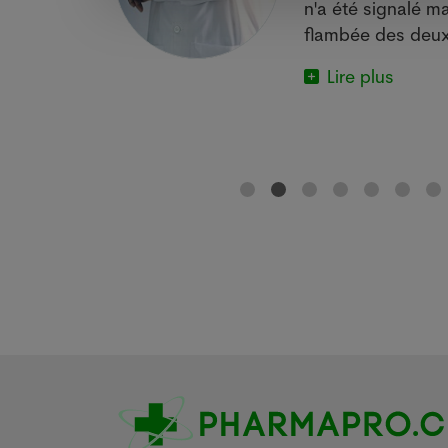
e.
n'a été signalé ma
flambée des deux
Lire plus