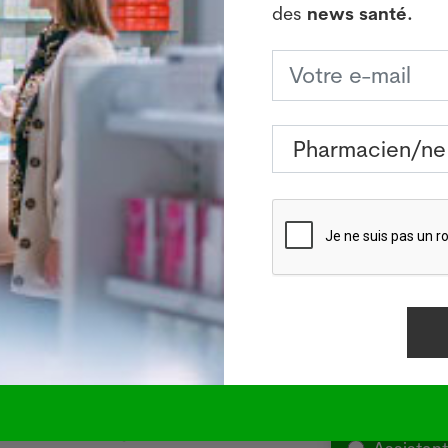
des
news santé.
 Crédits photos: Adobe Stock, Pixabay ou Pharmanetis
ous à notre newsletter spéciale
concernant le monde
rmaceutique et recevez des news pertinentes,
gratuit
!
Inscrivez
gratuite 
âle : source d'infections
L'Aus
 de Manor
local
29.07
Pharmac
veau cas de légionellose
SYDNE