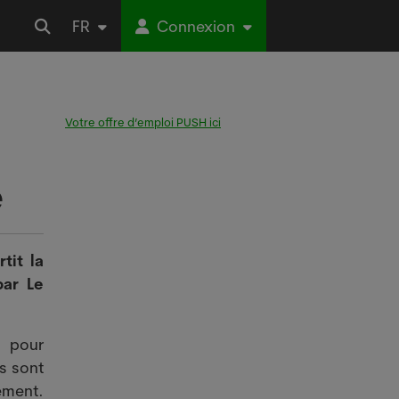
FR
Connexion
Votre offre d’emploi PUSH ici
e
tit la
par Le
 pour
us sont
nement.