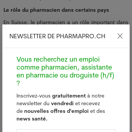
Le rôle du pharmacien dans certains pays
En Suisse, le pharmacien a un rôle important dans
la prévention de maladies et dans la remise de
NEWSLETTER DE PHARMAPRO.CH
certains médicaments sur ordonnance ou statut
spécial comme la pilule du lendemain. Certaines
pharmacies peuvent même vacciner par exemple
Vous recherchez un emploi
contre la grippe. On pourrait dire que le
comme pharmacien, assistante
pharmacien est pris au sérieux par le système de
en pharmacie ou droguiste (h/f)
santé suisse, même si certains diront qu’il est
?
possible de faire mieux. En Autriche, cette étude
semble montrer des similitudes avec la Suisse. Aux
Inscrivez-vous
gratuitement
à notre
Etats-Unis comme l’a informé un article du
Wall
newsletter du
vendredi
et recevez
Street Journal
de début octobre 2016 ou au
de
nouvelles offres d'emploi
et des
Canada surtout, les systèmes de santé mettent en
news santé.
avant le travail du pharmacien d’officine en plus de
la "simple" remise de médicaments en le faisant