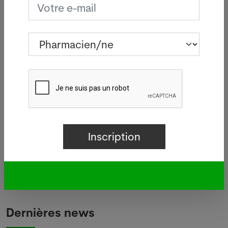
notamment participer à la prévention de maladies
chroniques. Ce n’est pas le cas dans tous les pays,
en France ou surtout au Brésil, le pharmacien
d’officine doit simplement faire de la vente et
délivrer les médicaments de l’ordonnance.
Le 9 octobre 2016. Par Xavier Gruffat (Pharmacien
Dipl. EPF Zurich, MBA). Sources : résumé (
Abstract
)
de l’étude,
The Wall Street Journal
.
Votre offre d’emploi PUSH ici
Dernières news