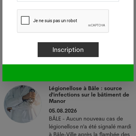
Source : ATS 24.01.2011
Votre offre d’emploi PUSH ici
Dernières news
i
Légionellose à Bâle : source
d'infections sur le bâtiment de
Manor
05.08.2026
BÂLE - Aucun nouveau cas de
 à
légionellose n'a été signalé mardi
à Bâle-Ville après la flambée des