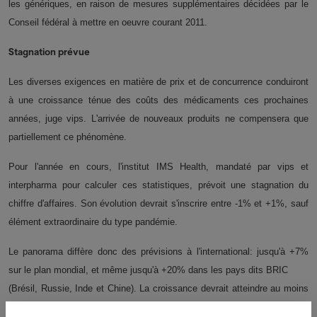
les génériques, en raison de mesures supplémentaires décidées par le
Conseil fédéral à mettre en oeuvre courant 2011.
Stagnation prévue
Les diverses exigences en matière de prix et de concurrence conduiront
à une croissance ténue des coûts des médicaments ces prochaines
années, juge vips.
L'arrivée de nouveaux produits ne compensera que
partiellement ce phénomène.
Pour l'année en cours, l'institut IMS Health, mandaté par vips et
interpharma pour calculer ces statistiques, prévoit une stagnation du
chiffre d'affaires.
Son évolution devrait s'inscrire entre -1% et +1%, sauf
élément extraordinaire du type pandémie.
Le panorama diffère donc des prévisions à l'international: jusqu'à +7%
sur le plan mondial, et même jusqu'à +20% dans les pays dits BRIC
(Brésil, Russie, Inde et Chine). La croissance devrait atteindre au moins
2% dans l'Union européenne, voire plus de 8% sur le marché des pays