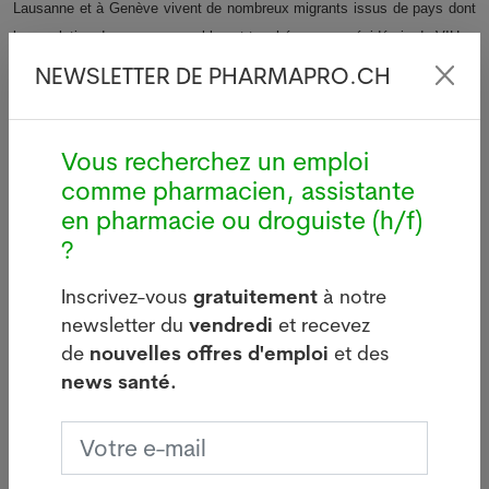
Lausanne et à Genève vivent de nombreux migrants issus de pays dont
la population dans son ensemble est touchée par une épidémie de VIH.
NEWSLETTER DE PHARMAPRO.CH
ATS, 14 mai 2012
Vous recherchez un emploi
Votre offre d’emploi PUSH ici
comme pharmacien, assistante
en pharmacie ou droguiste (h/f)
?
Inscrivez-vous
gratuitement
à notre
newsletter du
vendredi
et recevez
Dernières news
de
nouvelles offres d'emploi
et des
news santé.
i
Légionellose à Bâle : source
d'infections sur le bâtiment de
Manor