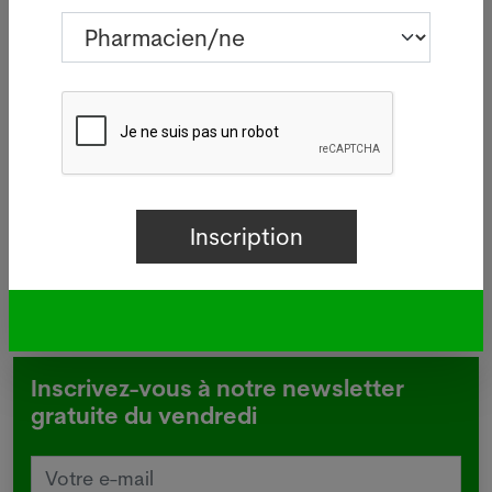
05.08.2026
BÂLE - Aucun nouveau cas de
 à
légionellose n'a été signalé mardi
à Bâle-Ville après la flambée des
deux dernières semaines.
Lire plus
Inscrivez-vous à notre newsletter
gratuite du vendredi