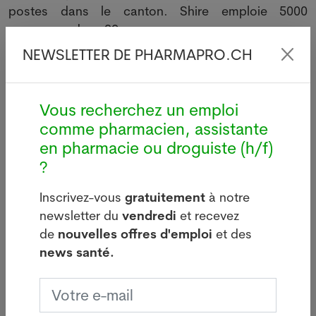
postes dans le canton. Shire emploie 5000
personnes dans 29 pays.
NEWSLETTER DE PHARMAPRO.CH
ATS, 08 novembre 2013
Vous recherchez un emploi
comme pharmacien, assistante
Votre offre d’emploi PUSH ici
en pharmacie ou droguiste (h/f)
?
Inscrivez-vous
gratuitement
à notre
newsletter du
vendredi
et recevez
Dernières news
de
nouvelles offres d'emploi
et des
news santé.
i
Légionellose à Bâle : source
d'infections sur le bâtiment de