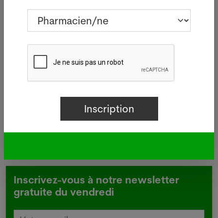
Manor
05.08.2026
BÂLE - Aucun nouveau cas de
 à
légionellose n'a été signalé mardi
à Bâle-Ville après la flambée des
deux dernières semaines.
Lire plus
Inscrivez-vous à notre newsletter
gratuite du vendredi