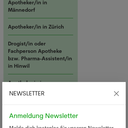
Apotheker/in in
Männedorf
Apotheker/in in Zürich
Drogist/in oder
Fachperson Apotheke
bzw. Pharma-Assistent/in
in Hinwil
Apothekerin in
Diessenhofen
NEWSLETTER
Anmeldung Newsletter
Melde dich kostenlos für unseren Newsletter