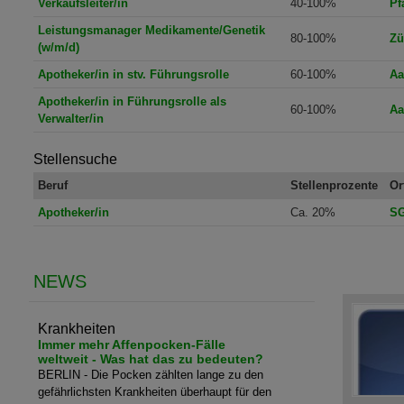
Verkaufsleiter/in
40-100%
Pf
Leistungsmanager Medikamente/Genetik
80-100%
Zü
(w/m/d)
Apotheker/in in stv. Führungsrolle
60-100%
Aa
Apotheker/in in Führungsrolle als
60-100%
Aa
Verwalter/in
Stellensuche
Beruf
Stellenprozente
Or
Apotheker/in
Ca. 20%
S
NEWS
Krankheiten
Immer mehr Affenpocken-Fälle
weltweit - Was hat das zu bedeuten?
BERLIN - Die Pocken zählten lange zu den
gefährlichsten Krankheiten überhaupt für den