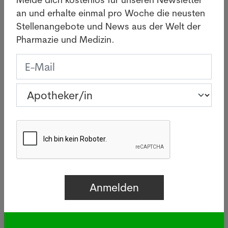
an und erhalte einmal pro Woche die neusten
Letzte News
Stellenangebote und News aus der Welt der
Pharmazie und Medizin.
Cannabis-Wirkstoff hilft
traumatisierten Menschen
(Studie)
05.08.2026
BERLIN - Ein Cannabis-Wirkstoff
könnte Menschen mit einer
posttraumatischen
Belastungsstörung (PTBS) beim
Schlafen helfen.
Mehr