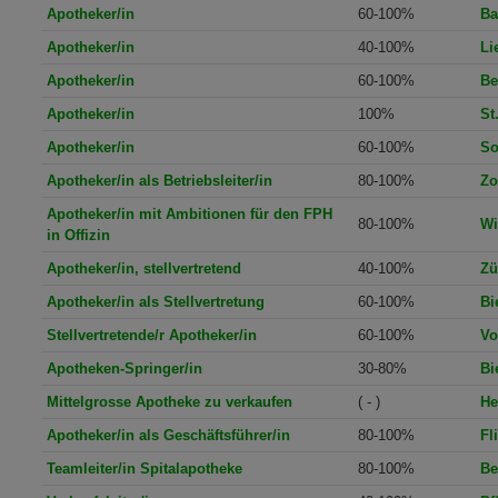
Apotheker/in
60-100%
Ba
Apotheker/in
40-100%
Li
Apotheker/in
60-100%
Be
Apotheker/in
100%
St
Apotheker/in
60-100%
So
Apotheker/in als Betriebsleiter/in
80-100%
Zo
Apotheker/in mit Ambitionen für den FPH
80-100%
Wi
in Offizin
Apotheker/in, stellvertretend
40-100%
Zü
Apotheker/in als Stellvertretung
60-100%
Bi
Stellvertretende/r Apotheker/in
60-100%
Vo
Apotheken-Springer/in
30-80%
Bi
Mittelgrosse Apotheke zu verkaufen
( - )
He
Apotheker/in als Geschäftsführer/in
80-100%
Fl
Teamleiter/in Spitalapotheke
80-100%
Be