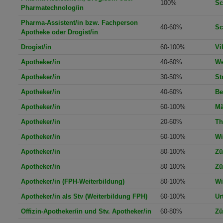
100%
Sc
Pharmatechnolog/in
Pharma-Assistent/in bzw. Fachperson
40-60%
Sc
Apotheke oder Drogist/in
Drogist/in
60-100%
Vi
Apotheker/in
40-60%
We
Apotheker/in
30-50%
St
Apotheker/in
40-60%
Be
Apotheker/in
60-100%
Mä
Apotheker/in
20-60%
Th
Apotheker/in
60-100%
Wi
Apotheker/in
80-100%
Zü
Apotheker/in
80-100%
Zü
Apotheker/in (FPH-Weiterbildung)
80-100%
Wi
Apotheker/in als Stv (Weiterbildung FPH)
60-100%
Ur
Offizin-Apotheker/in und Stv. Apotheker/in
60-80%
Zü