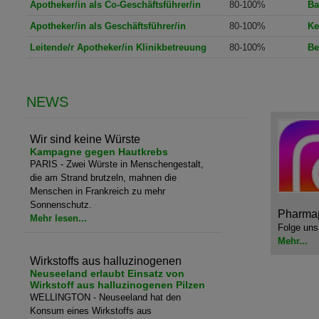
Apotheker/in als Co-Geschäftsführer/in
80-100%
Ba
Apotheker/in als Geschäftsführer/in
80-100%
Ke
Leitende/r Apotheker/in Klinikbetreuung
80-100%
Be
NEWS
Wir sind keine Würste
Kampagne gegen Hautkrebs
PARIS - Zwei Würste in Menschengestalt,
die am Strand brutzeln, mahnen die
Menschen in Frankreich zu mehr
Sonnenschutz.
Pharmap
Mehr lesen...
Folge uns
Mehr...
Wirkstoffs aus halluzinogenen
Neuseeland erlaubt Einsatz von
Wirkstoff aus halluzinogenen Pilzen
WELLINGTON - Neuseeland hat den
Konsum eines Wirkstoffs aus