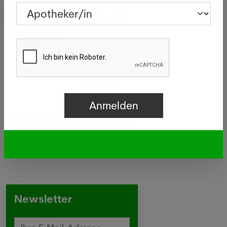
sind die Bakterien wirklich?
05.08.2026
BASEL - Infolge eines
Legionellenausbruchs im Raum
Basel sind innert zwei Wochen 26
Personen erkrankt, eine davon
verstarb.
Mehr
Newsletter