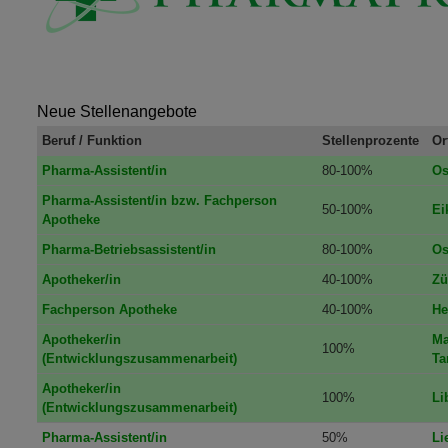
Neue Stellenangebote
Beruf / Funktion
Stellenprozente
Or
Pharma-Assistent/in
80-100%
Os
Pharma-Assistent/in bzw. Fachperson
50-100%
Ei
Apotheke
Pharma-Betriebsassistent/in
80-100%
Os
Apotheker/in
40-100%
Zü
Fachperson Apotheke
40-100%
He
Apotheker/in
Ma
100%
(Entwicklungszusammenarbeit)
Ta
Apotheker/in
100%
Li
(Entwicklungszusammenarbeit)
Pharma-Assistent/in
50%
Li