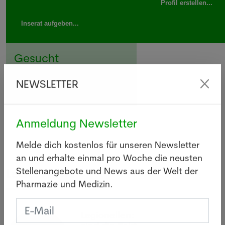
Profil erstellen...
Inserat aufgeben...
Gesucht
NEWSLETTER
Apotheker/in in Zürich
Anmeldung Newsletter
Melde dich kostenlos für unseren Newsletter
an und erhalte einmal pro Woche die neusten
Letzte News
Stellenangebote und News aus der Welt der
Pharmazie und Medizin.
Legionellen: Wie gefährlich