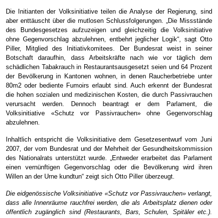
Die Initianten der Volksinitiative teilen die Analyse der Regierung, sind
aber enttäuscht über die mutlosen Schlussfolgerungen. „Die Missstände
des Bundesgesetzes aufzuzeigen und gleichzeitig die Volksinitiative
ohne Gegenvorschlag abzulehnen, entbehrt jeglicher Logik“, sagt Otto
Piller, Mitglied des Initiativkomitees. Der Bundesrat weist in seiner
Botschaft daraufhin, dass Arbeitskräfte nach wie vor täglich dem
schädlichen Tabakrauch in Restaurantsausgesetzt seien und 64 Prozent
der Bevölkerung in Kantonen wohnen, in denen Raucherbetriebe unter
80m2 oder bediente Fumoirs erlaubt sind. Auch erkennt der Bundesrat
die hohen sozialen und medizinischen Kosten, die durch Passivrauchen
verursacht werden. Dennoch beantragt er dem Parlament, die
Volksinitiative «Schutz vor Passivrauchen» ohne Gegenvorschlag
abzulehnen.
Inhaltlich entspricht die Volksinitiative dem Gesetzesentwurf vom Juni
2007, der vom Bundesrat und der Mehrheit der Gesundheitskommission
des Nationalrats unterstützt wurde. „Entweder erarbeitet das Parlament
einen vernünftigen Gegenvorschlag oder die Bevölkerung wird ihren
Willen an der Urne kundtun“ zeigt sich Otto Piller überzeugt.
Die eidgenössische Volksinitiative «Schutz vor Passivrauchen» verlangt,
dass alle Innenräume rauchfrei werden, die als Arbeitsplatz dienen oder
öffentlich zugänglich sind (Restaurants, Bars, Schulen, Spitäler etc.).