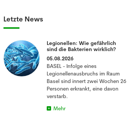
Anmeldung Newsletter
Letzte News
Melde dich kostenlos für unseren Newsletter
an und erhalte einmal pro Woche die neusten
Stellenangebote und News aus der Welt der
Pharmazie und Medizin.
Legionellen: Wie gefährlich
sind die Bakterien wirklich?
05.08.2026
BASEL - Infolge eines
Legionellenausbruchs im Raum
Basel sind innert zwei Wochen 26
Personen erkrankt, eine davon
verstarb.
Mehr