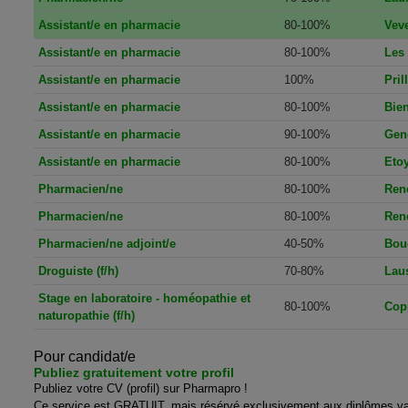
Assistant/e en pharmacie
80-100%
Vev
Assistant/e en pharmacie
80-100%
Les
Assistant/e en pharmacie
100%
Pril
Assistant/e en pharmacie
80-100%
Bie
Assistant/e en pharmacie
90-100%
Gen
Assistant/e en pharmacie
80-100%
Etoy
Pharmacien/ne
80-100%
Ren
Pharmacien/ne
80-100%
Ren
Pharmacien/ne adjoint/e
40-50%
Bou
Droguiste (f/h)
70-80%
Lau
Stage en laboratoire - homéopathie et
80-100%
Cop
naturopathie (f/h)
Pour candidat/e
Publiez gratuitement votre profil
Publiez votre CV (profil) sur Pharmapro !
Ce service est GRATUIT, mais résérvé exclusivement aux diplômes va