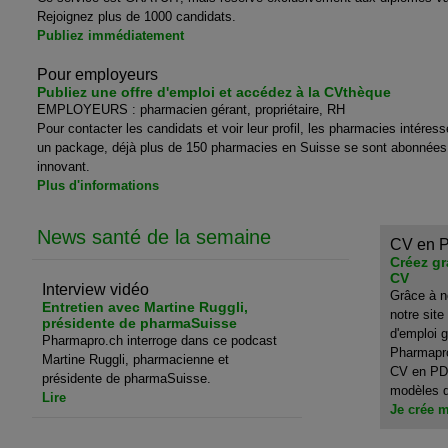
Rejoignez plus de 1000 candidats.
Publiez immédiatement
Pour employeurs
Publiez une offre d'emploi et accédez à la CVthèque
EMPLOYEURS : pharmacien gérant, propriétaire, RH
Pour contacter les candidats et voir leur profil, les pharmacies intéres
un package, déjà plus de 150 pharmacies en Suisse se sont abonnées à
innovant.
Plus d'informations
News santé de la semaine
CV en 
Créez gr
CV
Interview vidéo
Grâce à no
Entretien avec Martine Ruggli,
notre site
présidente de pharmaSuisse
d'emploi g
Pharmapro.ch interroge dans ce podcast
Pharmapro
Martine Ruggli, pharmacienne et
CV en PDF
présidente de pharmaSuisse.
modèles d
Lire
Je crée 