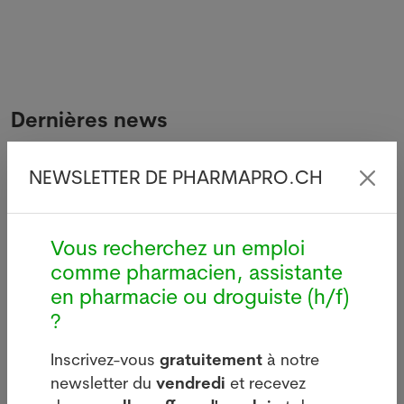
Dernières news
NEWSLETTER DE PHARMAPRO.CH
Légionellose à
L'Austral
i
Bâle : source
confirme
d'infections sur le
transmis
Vous recherchez un emploi
bâtiment de Manor
locale de
comme pharmacien, assistante
aviaire
05.08.2026
en pharmacie ou droguiste (h/f)
29.07.20
BÂLE - Aucun
e
?
SYDNEY -
nouveau cas de
ministre
légionellose n'a été
Inscrivez-vous
gratuitement
à notre
australie
signalé mardi à
newsletter du
vendredi
et recevez
l'Agricult
Bâle-Ville après la