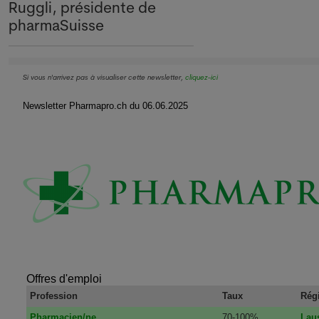
Ruggli, présidente de
pharmaSuisse
Si vous n'arrivez pas à visualiser cette newsletter,
cliquez-ici
Newsletter Pharmapro.ch du 06.06.2025
Offres d'emploi
Profession
Taux
Rég
Pharmacien/ne
70-100%
Lau