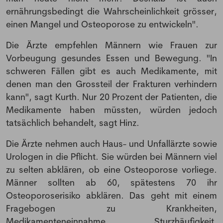
ernährungsbedingt die Wahrscheinlichkeit grösser,
einen Mangel und Osteoporose zu entwickeln".
Die Ärzte empfehlen Männern wie Frauen zur
Vorbeugung gesundes Essen und Bewegung. "In
schweren Fällen gibt es auch Medikamente, mit
NEWSLETTER
denen man den Grossteil der Frakturen verhindern
kann", sagt Kurth. Nur 20 Prozent der Patienten, die
Medikamente haben müssten, würden jedoch
Anmeldung Newsletter
tatsächlich behandelt, sagt Hinz.
Melde dich kostenlos für unseren Newsletter
Die Ärzte nehmen auch Haus- und Unfallärzte sowie
an und erhalte einmal pro Woche die neusten
Urologen in die Pflicht. Sie würden bei Männern viel
Stellenangebote und News aus der Welt der
zu selten abklären, ob eine Osteoporose vorliege.
Pharmazie und Medizin.
Männer sollten ab 60, spätestens 70 ihr
Osteoporoserisiko abklären. Das geht mit einem
Fragebogen zu Krankheiten,
Medikamenteneinnahme, Sturzhäufigkeit,